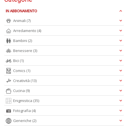
A
e
IN ABBONAMENTO
Y
V
Animali
(7)
lo
Y
Arredamento
(4)
n
+
Bambini
(2)
D
Benessere
(3)
Bici
(1)
Comics
(1)
Creatività
(13)
Cucina
(9)
A
L
Enigmistica
(35)
O
C
Fotografia
(4)
n
Generiche
(2)