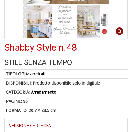
C
J
Shabby Style n.48
4
n
STILE SENZA TEMPO
in
di
TIPOLOGIA:
arretrati
DISPONIBILI:
Prodotto disponibile solo in digitale
CATEGORIA:
Arredamento
PAGINE: 96
FORMATO: 20.7 × 28.5 cm
S
fi
M
VERSIONE CARTACEA
al