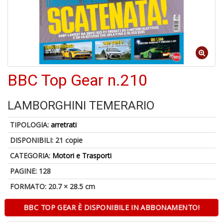
6
n
c
c
BBC Top Gear n.210
di
in
o
LAMBORGHINI TEMERARIO
TIPOLOGIA:
arretrati
DISPONIBILI:
21 copie
CATEGORIA:
Motori e Trasporti
PAGINE: 128
FORMATO: 20.7 × 28.5 cm
V
in
c
BBC TOP GEAR È DISPONIBILE IN ABBONAMENTO!
t