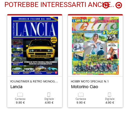
POTREBBE INTERESSARTI ANCHE..
S
S
M
n
+
D
Y
OUNGTIMER & RETRO MONOGRAFIE N.1
HOBBY MOTO SPECIALE N.1
Lancia
Motorino Ciao
Cartacea
Digitale
Cartacea
Digitale
G
9.90 €
4.90 €
9.90 €
4.90 €
S
n
+
D