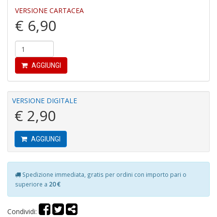
di
VERSIONE CARTACEA
P
€ 6,90
AGGIUNGI
A
e
VERSIONE DIGITALE
L
€ 2,90
I
L
C
AGGIUNGI
S
n
+
D
Spedizione immediata, gratis per ordini con importo pari o
superiore a
20 €
Condividi: