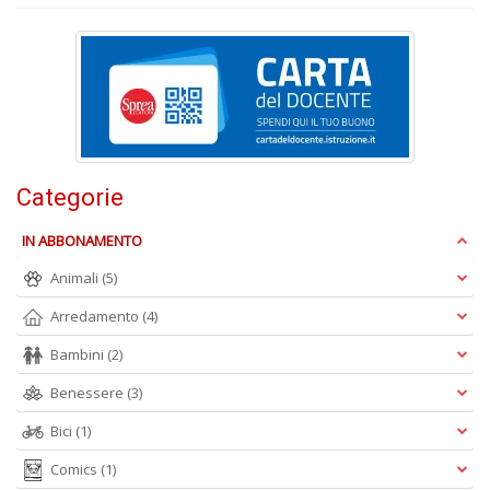
S
S
n
+
D
Categorie
IN ABBONAMENTO
Animali
(5)
Arredamento
(4)
Bambini
(2)
A
L
Benessere
(3)
O
C
Bici
(1)
n
Comics
(1)