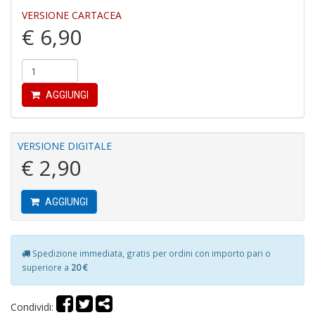
n
VERSIONE CARTACEA
+
€ 6,90
D
AGGIUNGI
C
R
T
VERSIONE DIGITALE
S
€ 2,90
n
+
D
AGGIUNGI
R
Spedizione immediata, gratis per ordini con importo pari o
Pi
superiore a
20 €
4
M
Condividi:
L