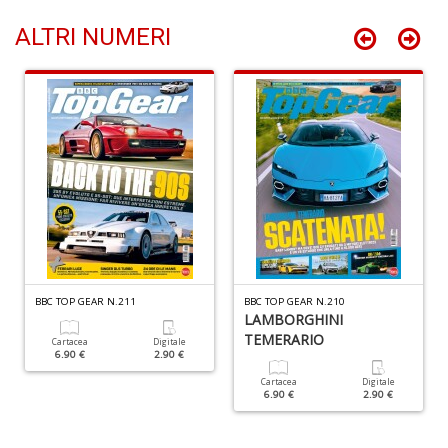
P
S
ALTRI NUMERI
n
+
D
Ir
P
Il
F
BBC TOP GEAR N.211
BBC TOP GEAR N.210
n
LAMBORGHINI
+
TEMERARIO
D
Cartacea
Digitale
6.90 €
2.90 €
Cartacea
Digitale
6.90 €
2.90 €
Ri