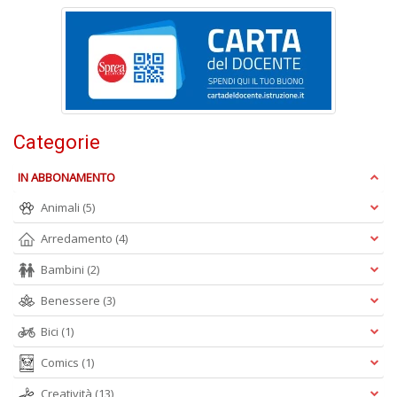
O
C
n
Categorie
IN ABBONAMENTO
Animali
(5)
Arredamento
(4)
Bambini
(2)
Benessere
(3)
Bici
(1)
Comics
(1)
Creatività
(13)