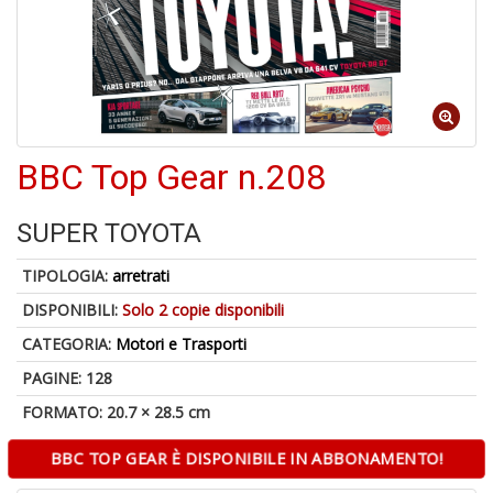
di
U
a
BBC Top Gear n.208
di
M
P
SUPER TOYOTA
TIPOLOGIA:
arretrati
DISPONIBILI:
Solo 2 copie disponibili
CATEGORIA:
Motori e Trasporti
Gl
PAGINE: 128
al
B
FORMATO: 20.7 × 28.5 cm
di
C
BBC TOP GEAR È DISPONIBILE IN ABBONAMENTO!
la
S