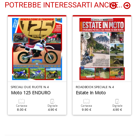
c
POTREBBE INTERESSARTI ANCHE..
Il
F
n
+
D
D
Q
n
+
D
SPECIALI DUE RUOTE N.4
ROADBOOK SPECIALE N.4
Moto 125 ENDURO
Estate In Moto
Cartacea
Digitale
Cartacea
Digitale
8.00 €
4.90 €
9.90 €
4.90 €
A
L