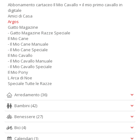
Abbonamento cartaceo Il Mio Cavallo + il mio primo cavallo in
digitale
Amici di Casa
Argos
Gatto Magazine
- Gatto Magazine Razze Speciale
Il Mio Cane
- Il Mio Cane Manuale
- Il Mio Cane Speciale
Il Mio Cavallo
- Il Mio Cavallo Manuale
- Il Mio Cavallo Speciale
Il Mio Pony
L Arca di Noe
Speciale Tutte le Razze
Arredamento
(36)
Bambini
(42)
Benessere
(27)
Bici
(4)
Calendari
(1)