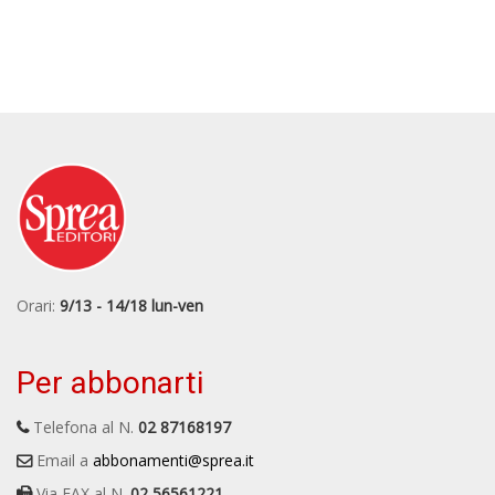
Orari:
9/13 - 14/18 lun-ven
Per abbonarti
Telefona al N.
02 87168197
Email a
abbonamenti@sprea.it
Via FAX al N.
02 56561221