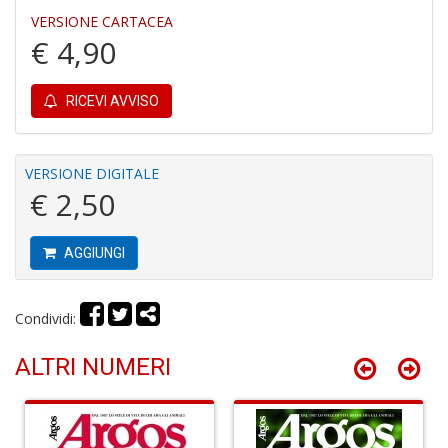
VERSIONE CARTACEA
D
€ 4,90
a
D
D
RICEVI AVVISO
in
D
S
n
VERSIONE DIGITALE
+
€ 2,50
D
AGGIUNGI
Il
Condividi:
s
s
ALTRI NUMERI
S
a
n
S
n