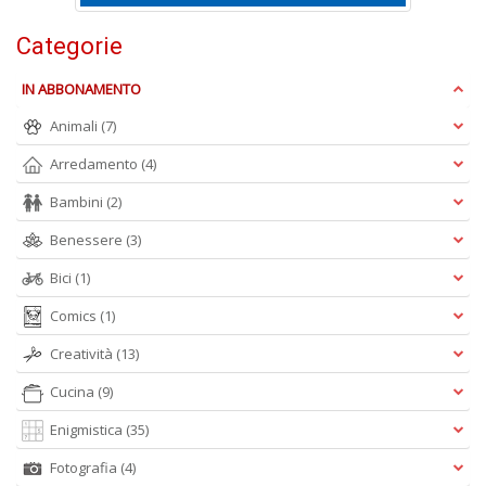
Categorie
C
IN ABBONAMENTO
E
C
Animali
(7)
C
n
Arredamento
(4)
+
Bambini
(2)
D
Benessere
(3)
Bici
(1)
Comics
(1)
Creatività
(13)
A
Cucina
(9)
L
O
Enigmistica
(35)
C
n
Fotografia
(4)