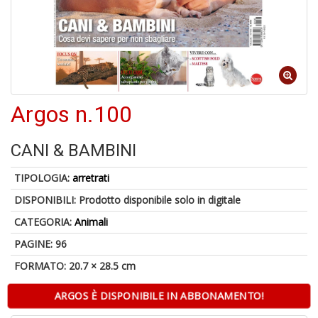
a
a
G
S
Argos n.100
CANI & BAMBINI
U
a
TIPOLOGIA:
arretrati
c
Y
DISPONIBILI:
Prodotto disponibile solo in digitale
&
CATEGORIA:
Animali
re
PAGINE: 96
FORMATO: 20.7 × 28.5 cm
ARGOS È DISPONIBILE IN ABBONAMENTO!