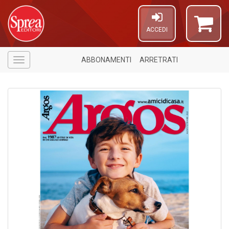
ACCEDI
ABBONAMENTI
ARRETRATI
Menù
1
f
A
di