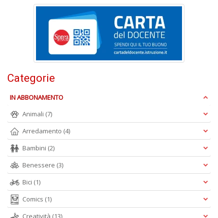
T
al
c
p
e
c
T
Categorie
d
N
IN ABBONAMENTO
n
+
Animali
(7)
D
Arredamento
(4)
Bambini
(2)
Benessere
(3)
Bici
(1)
Comics
(1)
A
L
Creatività
(13)
O