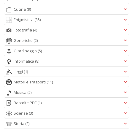
C
Cucina
(9)
n
Enigmistica
(35)
Fotografia
(4)
Generiche
(2)
Giardinaggio
(5)
Informatica
(8)
Leggi
(1)
Motori e Trasporti
(11)
Musica
(5)
Raccolte PDF
(1)
Scienze
(3)
Storia
(2)