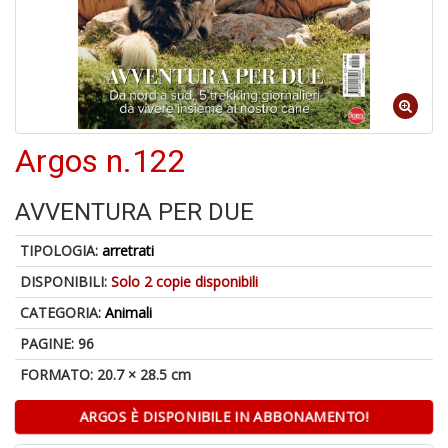
A
di
1
a
al
Argos n.122
ri
AVVENTURA PER DUE
TIPOLOGIA:
arretrati
DISPONIBILI:
Solo 2 copie disponibili
CATEGORIA:
Animali
A
PAGINE: 96
a
a
FORMATO: 20.7 × 28.5 cm
O
d
ARGOS È DISPONIBILE IN ABBONAMENTO!
V