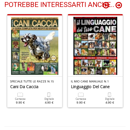
POTREBBE INTERESSARTI ANCHE..
F
d
P
C
D
C
n
+
D
SPECIALE TUTTE LE RAZZE N.15
IL MIO CANE MANUALE N.1
S
Cani Da Caccia
Linguaggio Del Cane
S
n
Cartacea
Digitale
Cartacea
Digitale
+
9.90 €
4.90 €
9.90 €
4.90 €
D