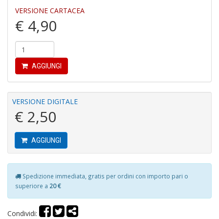
VERSIONE CARTACEA
€ 4,90
AGGIUNGI
S
V
l
VERSIONE DIGITALE
It
€ 2,50
G
n
+
D
AGGIUNGI
Spedizione immediata, gratis per ordini con importo pari o
superiore a
20 €
R
G
H
Condividi: