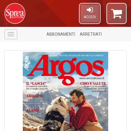
ACCEDI
ABBONAMENTI
ARRETRATI
Menù
1
n
in
di