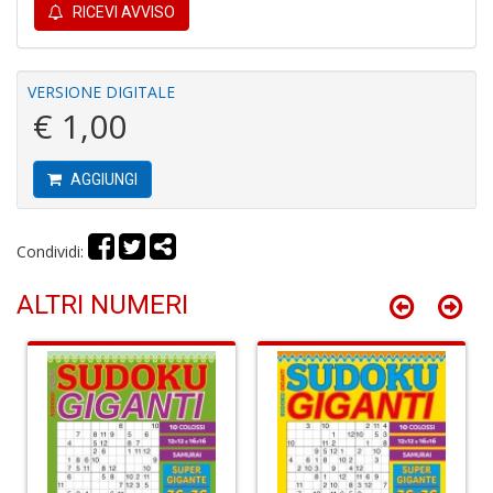
RICEVI AVVISO
VERSIONE DIGITALE
A
€ 1,00
C
2
A
AGGIUNGI
C
n
+
D
Condividi:
ALTRI NUMERI
A
C
n
+
D