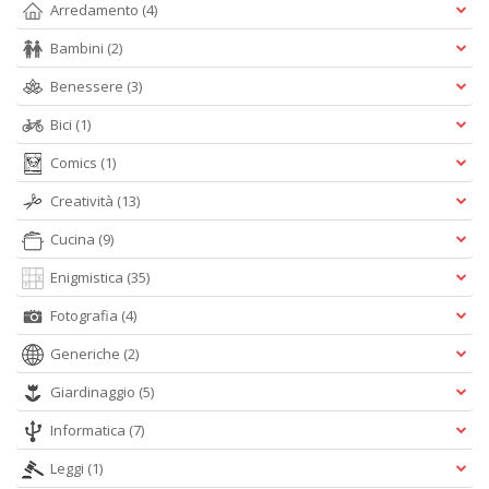
Arredamento
(4)
Bambini
(2)
c
Benessere
(3)
C
n
Bici
(1)
+
D
Comics
(1)
Creatività
(13)
Cucina
(9)
Enigmistica
(35)
Fotografia
(4)
A
Generiche
(2)
L
O
Giardinaggio
(5)
C
n
Informatica
(7)
Leggi
(1)