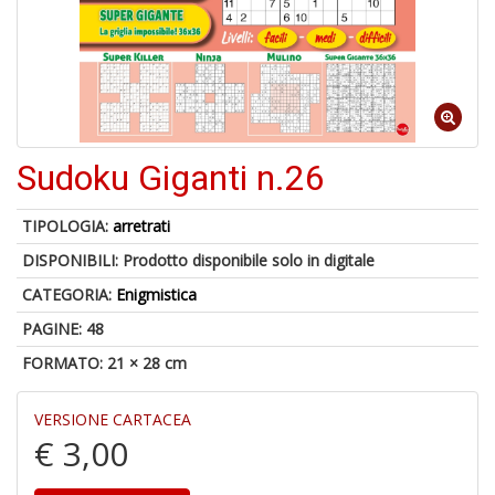
6
n
in
di
Sudoku Giganti n.26
TIPOLOGIA:
arretrati
DISPONIBILI:
Prodotto disponibile solo in digitale
4
CATEGORIA:
Enigmistica
n
PAGINE: 48
c
c
FORMATO: 21 × 28 cm
di
in
o
VERSIONE CARTACEA
€ 3,00