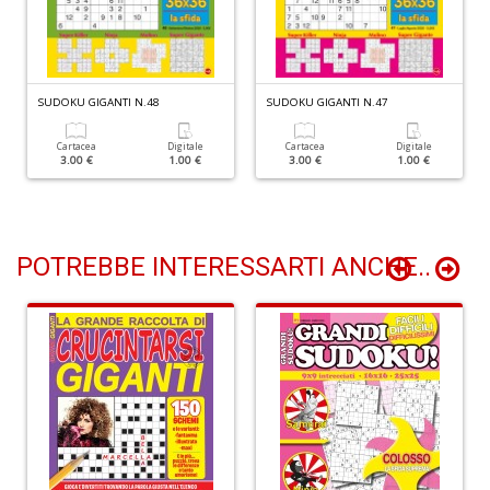
I
ba
SUDOKU GIGANTI N.48
SUDOKU GIGANTI N.47
C
R
Cartacea
Digitale
Cartacea
Digitale
3.00 €
1.00 €
3.00 €
1.00 €
S
n
+
D
POTREBBE INTERESSARTI ANCHE..
C
il
t
si
w