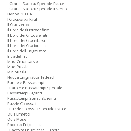
- Grandi Sudoku Speciale Estate
- Grandi Sudoku Speciale Inverno
Hobby Puzzle
I Cruciverba Facili
Il Cruciverba
Il Libro degli Intradefiniti
Il Libro dei Crittografati
Il Libro dei Crucintarsi
Il Libro dei Crucipuzzle
Il Libro dell Enigmistica
Intradefiniti
Maxi Crucintarsio
Maxi Puzzle
Minipuzzle
Nuova Enigmistica Tedeschi
Parole e Passatempi
- Parole e Passatempi Speciale
Passatempi Giganti
Passatempi Senza Schema
Puzzle Colossali
- Puzzle Colossali Speciale Estate
Quiz Ermetici
Quiz Mese
Raccolta Enigmistica
- Raccolta Enigmistica Gigante