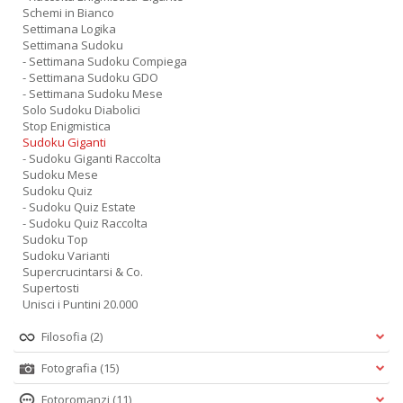
Schemi in Bianco
Settimana Logika
Settimana Sudoku
- Settimana Sudoku Compiega
- Settimana Sudoku GDO
- Settimana Sudoku Mese
Solo Sudoku Diabolici
Stop Enigmistica
Sudoku Giganti
- Sudoku Giganti Raccolta
Sudoku Mese
Sudoku Quiz
- Sudoku Quiz Estate
- Sudoku Quiz Raccolta
Sudoku Top
Sudoku Varianti
Supercrucintarsi & Co.
Supertosti
Unisci i Puntini 20.000
Filosofia
(2)
Fotografia
(15)
Fotoromanzi
(11)