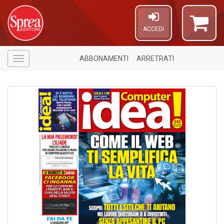
ACCEDI
ABBONAMENTI
ARRETRATI
Menù
6
n
in
di