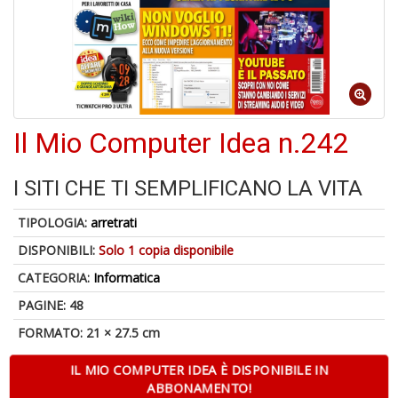
4
n
in
di
Il Mio Computer Idea n.242
I SITI CHE TI SEMPLIFICANO LA VITA
TIPOLOGIA:
arretrati
4
DISPONIBILI:
Solo 1 copia disponibile
n
c
CATEGORIA:
Informatica
c
di
PAGINE: 48
in
FORMATO: 21 × 27.5 cm
r
IL MIO COMPUTER IDEA È DISPONIBILE IN
ABBONAMENTO!