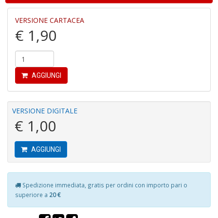
VERSIONE CARTACEA
€ 1,90
G
M
H
n
AGGIUNGI
+
D
VERSIONE DIGITALE
€ 1,00
G
AGGIUNGI
S
S
I
n
Spedizione immediata, gratis per ordini con importo pari o
+
superiore a
20 €
D