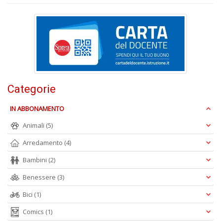
d
U
B
C
la
S
n
+
D
Categorie
IN ABBONAMENTO
Animali
(5)
Arredamento
(4)
Bambini
(2)
A
L
Benessere
(3)
O
Bici
(1)
C
n
Comics
(1)