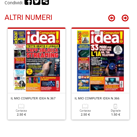
Condividi:
ALTRI NUMERI
V
c
il
m
K
S
S
T
n
+
D
IL MIO COMPUTER IDEA N.367
IL MIO COMPUTER IDEA N.366
Cartacea
Cartacea
Digitale
2.50 €
2.50 €
1.50 €
R
+