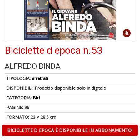
Il
M
Biciclette d epoca n.53
c
t
di
ALFREDO BINDA
P
TIPOLOGIA:
arretrati
DISPONIBILI:
Prodotto disponibile solo in digitale
CATEGORIA:
Bici
1
PAGINE: 96
n
FORMATO: 23 × 28.5 cm
in
di
BICICLETTE D EPOCA È DISPONIBILE IN ABBONAMENTO!