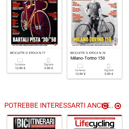
A
s
di
a
I
L
A
M
BICICLETTE D EPOCA N.77
BICICLETTE D EPOCA N.76
n
Milano-Torino 150
+
Cartacea
Digitale
D
12.90 €
5.90 €
Cartacea
Digitale
12.90 €
5.90 €
POTREBBE INTERESSARTI ANCHE..
C
al
ri