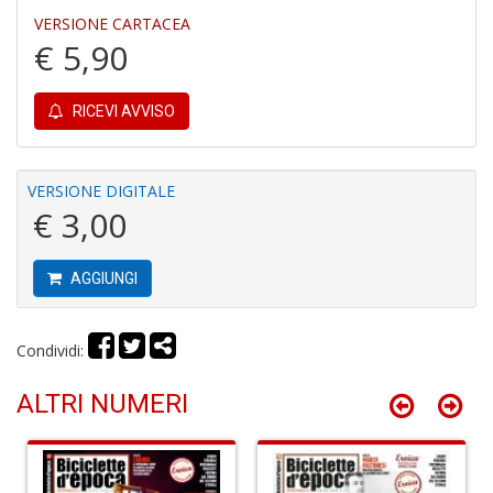
VERSIONE CARTACEA
€ 5,90
RICEVI AVVISO
S
H
n
+
VERSIONE DIGITALE
D
€ 3,00
AGGIUNGI
G
P
Condividi:
S
n
ALTRI NUMERI
+
D