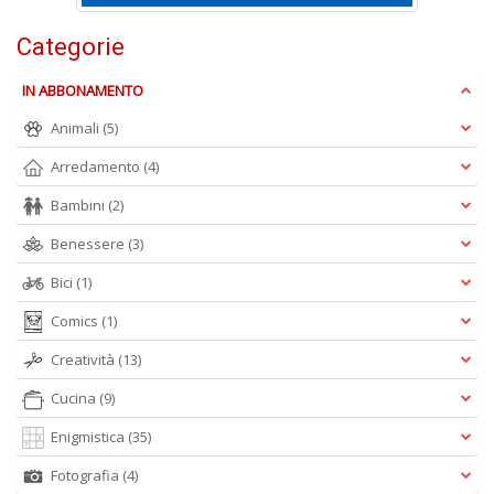
B
Categorie
e
b
IN ABBONAMENTO
in
eq
Animali
(5)
D
M
Arredamento
(4)
n
+
Bambini
(2)
D
Benessere
(3)
Bici
(1)
Comics
(1)
Creatività
(13)
Cucina
(9)
A
L
Enigmistica
(35)
O
C
Fotografia
(4)
n