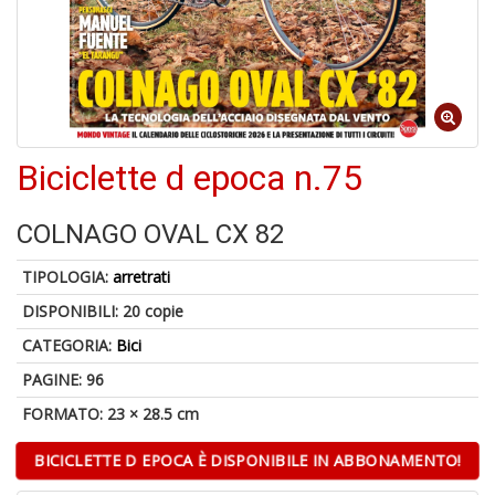
6
n
in
di
Biciclette d epoca n.75
COLNAGO OVAL CX 82
TIPOLOGIA:
arretrati
DISPONIBILI:
20 copie
U
a
CATEGORIA:
Bici
di
a
PAGINE: 96
a
FORMATO: 23 × 28.5 cm
Il
M
C
BICICLETTE D EPOCA È DISPONIBILE IN ABBONAMENTO!
I