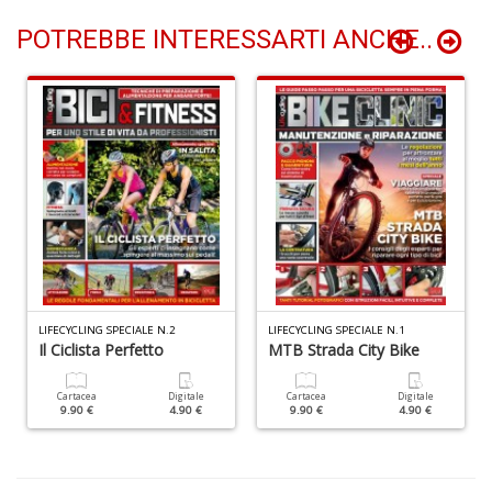
D
POTREBBE INTERESSARTI ANCHE..
N
E
T
n
+
D
LIFECYCLING SPECIALE N.2
LIFECYCLING SPECIALE N.1
Il Ciclista Perfetto
MTB Strada City Bike
Cartacea
Digitale
Cartacea
Digitale
9.90 €
4.90 €
9.90 €
4.90 €
Il
ri
d
t