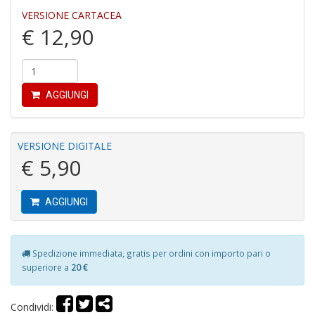
VERSIONE CARTACEA
€ 12,90
AGGIUNGI
E
G
St
VERSIONE DIGITALE
M
S
€ 5,90
n
+
D
AGGIUNGI
Spedizione immediata, gratis per ordini con importo pari o
superiore a
20 €
V
al
Condividi:
t