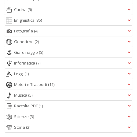
Cucina
(9)
A
L
Enigmistica
(35)
O
Fotografia
(4)
C
n
Generiche
(2)
Giardinaggio
(5)
Informatica
(7)
Leggi
(1)
Motori e Trasporti
(11)
Musica
(5)
Raccolte PDF
(1)
Scienze
(3)
Storia
(2)