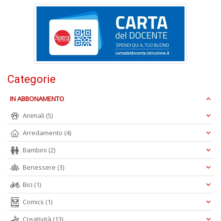
Ci
M
n
+
D
Categorie
1
IN ABBONAMENTO
d
H
Animali
(5)
R
Vi
Arredamento
(4)
n
Bambini
(2)
+
D
Benessere
(3)
Bici
(1)
Comics
(1)
Creatività
(13)