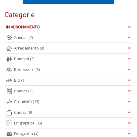
Categorie
C
IN ABBONAMENTO
E
C
Animali
(7)
C
n
Arredamento
(4)
+
D
Bambini
(2)
Benessere
(3)
Bici
(1)
Comics
(1)
Creatività
(13)
A
Cucina
(9)
L
O
Enigmistica
(35)
C
n
Fotografia
(4)