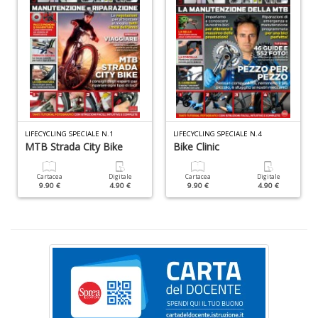
di
A
di
C
n
+
D
LIFECYCLING SPECIALE N.1
LIFECYCLING SPECIALE N.4
MTB Strada City Bike
Bike Clinic
W
Cartacea
Digitale
Cartacea
Digitale
1
9.90 €
4.90 €
9.90 €
4.90 €
p
Il
M
C
I
n
+
D