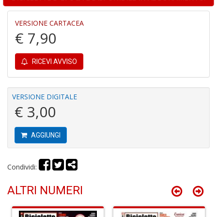
D
VERSIONE CARTACEA
a
€ 7,90
D
D
in
D
RICEVI AVVISO
S
n
+
VERSIONE DIGITALE
D
€ 3,00
AGGIUNGI
Il
s
Condividi:
s
S
a
ALTRI NUMERI
n
S
n