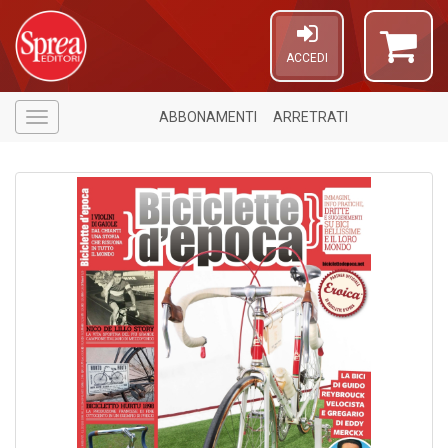
ACCEDI
ABBONAMENTI
ARRETRATI
Menù
1
f
A
di