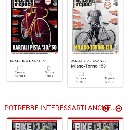
+
D
C
G
R
n
BICICLETTE D EPOCA N.77
BICICLETTE D EPOCA N.76
+
Milano-Torino 150
D
Cartacea
Digitale
12.90 €
5.90 €
Cartacea
Digitale
12.90 €
5.90 €
POTREBBE INTERESSARTI ANCHE..
M
f
i