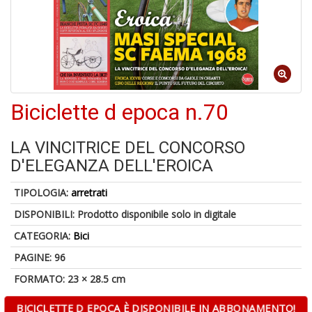
a
a
G
S
Biciclette d epoca n.70
LA VINCITRICE DEL CONCORSO
U
D'ELEGANZA DELL'EROICA
a
c
TIPOLOGIA:
arretrati
Y
&
DISPONIBILI:
Prodotto disponibile solo in digitale
re
CATEGORIA:
Bici
PAGINE: 96
FORMATO: 23 × 28.5 cm
BICICLETTE D EPOCA È DISPONIBILE IN ABBONAMENTO!