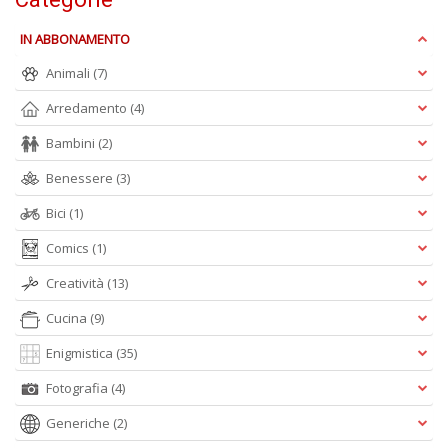
D
IN ABBONAMENTO
Animali
(7)
Arredamento
(4)
G
pi
Bambini
(2)
in
p
Benessere
(3)
t
Bici
(1)
R
p
Comics
(1)
fr
a
Creatività
(13)
a
n
Cucina
(9)
+
D
Enigmistica
(35)
Fotografia
(4)
Generiche
(2)