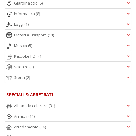
Giardinaggio
(5)
P
W
Informatica
(8)
V
n
Leggi
(1)
+
D
Motori e Trasporti
(11)
Musica
(5)
Raccolte PDF
(1)
Scienze
(3)
Storia
(2)
A
L
SPECIALI & ARRETRATI
O
C
Album da colorare
(31)
n
Animali
(14)
Arredamento
(36)