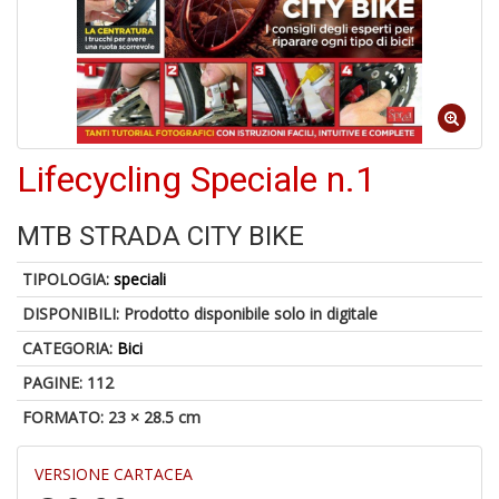
5
n
in
Lifecycling Speciale n.1
di
MTB STRADA CITY BIKE
1
TIPOLOGIA:
speciali
f
DISPONIBILI:
Prodotto disponibile solo in digitale
CATEGORIA:
Bici
PAGINE: 112
FORMATO: 23 × 28.5 cm
G
VERSIONE CARTACEA
C