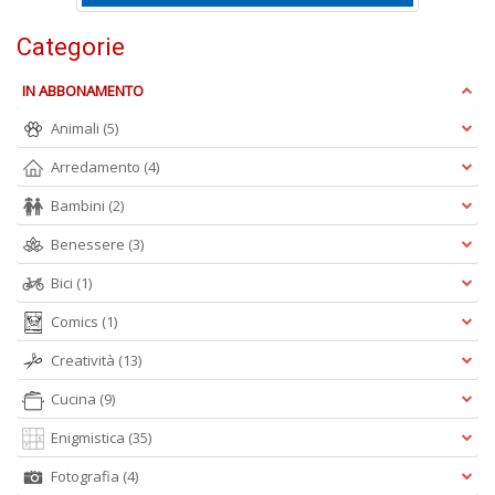
Categorie
IN ABBONAMENTO
Animali
(5)
Arredamento
(4)
A
Bambini
(2)
L
O
Benessere
(3)
C
n
Bici
(1)
Comics
(1)
Creatività
(13)
Cucina
(9)
Enigmistica
(35)
Fotografia
(4)