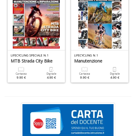
+
D
E
M
n
LIFECYCLING SPECIALE N.1
LIFECYCLING N.1
MTB Strada City Bike
Manutenzione
+
D
Cartacea
Digitale
Cartacea
Digitale
9.90 €
4.90 €
9.90 €
4.90 €
P
A
L
P
n
+
D