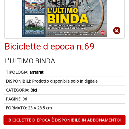
4
n
in
di
Biciclette d epoca n.69
6
f
L'ULTIMO BINDA
TIPOLOGIA:
arretrati
DISPONIBILI:
Prodotto disponibile solo in digitale
CATEGORIA:
Bici
PAGINE: 96
Il
g
FORMATO: 23 × 28.5 cm
ri
d
BICICLETTE D EPOCA È DISPONIBILE IN ABBONAMENTO!
d
U