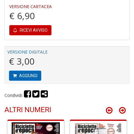
m
VERSIONE CARTACEA
in
€ 6,90
c
S
n
RICEVI AVVISO
+
D
VERSIONE DIGITALE
€ 3,00
C
ai
AGGIUNGI
N
G
e
Condividi:
G
S
ALTRI NUMERI
n
+
D