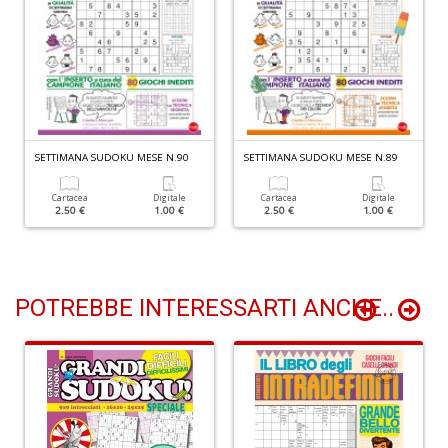
D
d
t
U
SETTIMANA SUDOKU MESE N.90
SETTIMANA SUDOKU MESE N.89
m
in
Cartacea
Digitale
Cartacea
Digitale
c
2.50 €
1.00 €
2.50 €
1.00 €
S
n
+
D
POTREBBE INTERESSARTI ANCHE..
D
di
c