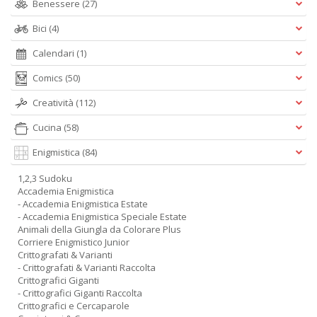
Benessere
(27)
Bici
(4)
Calendari
(1)
Comics
(50)
Creatività
(112)
Cucina
(58)
Enigmistica
(84)
1,2,3 Sudoku
Accademia Enigmistica
- Accademia Enigmistica Estate
- Accademia Enigmistica Speciale Estate
Animali della Giungla da Colorare Plus
Corriere Enigmistico Junior
Crittografati & Varianti
- Crittografati & Varianti Raccolta
Crittografici Giganti
- Crittografici Giganti Raccolta
Crittografici e Cercaparole