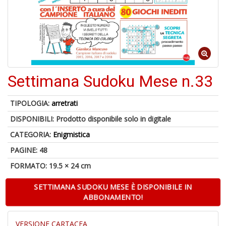
Settimana Sudoku Mese n.33
6
f
+
TIPOLOGIA:
arretrati
di
in
DISPONIBILI:
Prodotto disponibile solo in digitale
r
CATEGORIA:
Enigmistica
PAGINE: 48
FORMATO: 19.5 × 24 cm
SETTIMANA SUDOKU MESE È DISPONIBILE IN
ABBONAMENTO!
U
VERSIONE CARTACEA