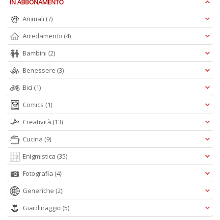
IN ABBONAMENTO
+
D
Animali
(7)
Arredamento
(4)
Bambini
(2)
L
Benessere
(3)
di
B
Bici
(1)
2
Comics
(1)
L
Il
Creatività
(13)
n
+
Cucina
(9)
D
Enigmistica
(35)
Fotografia
(4)
Generiche
(2)
C
Giardinaggio
(5)
Fa
n