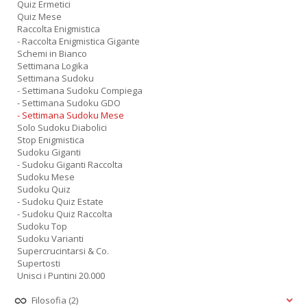
Quiz Ermetici
Quiz Mese
Raccolta Enigmistica
- Raccolta Enigmistica Gigante
Schemi in Bianco
Settimana Logika
Settimana Sudoku
- Settimana Sudoku Compiega
- Settimana Sudoku GDO
- Settimana Sudoku Mese
Solo Sudoku Diabolici
Stop Enigmistica
Sudoku Giganti
- Sudoku Giganti Raccolta
Sudoku Mese
Sudoku Quiz
- Sudoku Quiz Estate
- Sudoku Quiz Raccolta
Sudoku Top
Sudoku Varianti
Supercrucintarsi & Co.
Supertosti
Unisci i Puntini 20.000
Filosofia
(2)