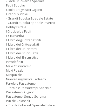
- Facili Cruciverba Speciale
Facili Sudoku
Giochi Enigmistici Giganti
Grandi Sudoku
- Grandi Sudoku Speciale Estate
- Grandi Sudoku Speciale Inverno
Hobby Puzzle
I Cruciverba Facili
Il Cruciverba
Il Libro degli Intradefiniti
Il Libro dei Crittografati
Il Libro dei Crucintarsi
Il Libro dei Crucipuzzle
Il Libro dell Enigmistica
Intradefiniti
Maxi Crucintarsio
Maxi Puzzle
Minipuzzle
Nuova Enigmistica Tedeschi
Parole e Passatempi
- Parole e Passatempi Speciale
Passatempi Giganti
Passatempi Senza Schema
Puzzle Colossali
- Puzzle Colossali Speciale Estate