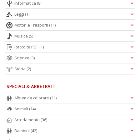
Informatica
(8)
+
D
Leggi
(1)
Motori e Trasporti
(11)
Musica
(5)
Raccolte PDF
(1)
Scienze
(3)
A
L
Storia
(2)
O
C
SPECIALI & ARRETRATI
n
Album da colorare
(31)
Animali
(14)
Arredamento
(36)
Bambini
(42)