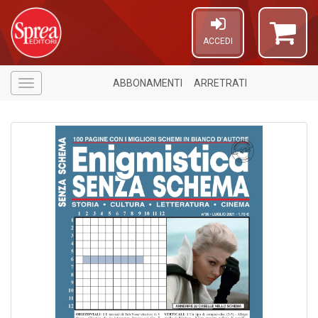
ACCEDI
ABBONAMENTI
ARRETRATI
Menù
Il
C
t
di
P