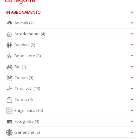
L
P
IN ABBONAMENTO
n
Animali
(7)
+
D
Arredamento
(4)
Bambini
(2)
Benessere
(3)
L
Bici
(1)
c
I
Comics
(1)
M
D
Creatività
(13)
n
Cucina
(9)
+
D
Enigmistica
(35)
Fotografia
(4)
Generiche
(2)