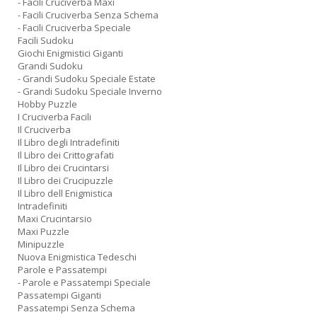
- Facili Cruciverba Maxi
- Facili Cruciverba Senza Schema
- Facili Cruciverba Speciale
Facili Sudoku
Giochi Enigmistici Giganti
Grandi Sudoku
- Grandi Sudoku Speciale Estate
- Grandi Sudoku Speciale Inverno
Hobby Puzzle
I Cruciverba Facili
Il Cruciverba
Il Libro degli Intradefiniti
Il Libro dei Crittografati
Il Libro dei Crucintarsi
Il Libro dei Crucipuzzle
Il Libro dell Enigmistica
Intradefiniti
Maxi Crucintarsio
Maxi Puzzle
Minipuzzle
Nuova Enigmistica Tedeschi
Parole e Passatempi
- Parole e Passatempi Speciale
Passatempi Giganti
Passatempi Senza Schema