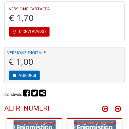
di
P
VERSIONE CARTACEA
€ 1,70
RICEVI AVVISO
B
VERSIONE DIGITALE
C
€ 1,00
C
C
S
AGGIUNGI
n
+
D
Condividi:
ALTRI NUMERI
H
I