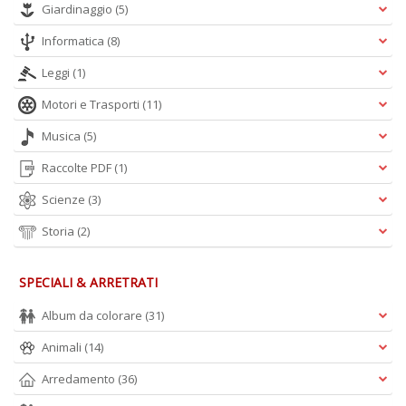
Giardinaggio
(5)
Informatica
(8)
A
L
Leggi
(1)
O
Motori e Trasporti
(11)
C
n
Musica
(5)
Raccolte PDF
(1)
Scienze
(3)
Storia
(2)
SPECIALI & ARRETRATI
Album da colorare
(31)
Animali
(14)
Arredamento
(36)