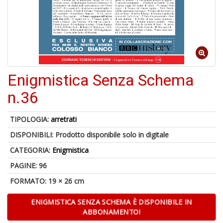
A
di
Enigmistica Senza Schema
a
a
n.36
V
lo
Y
TIPOLOGIA:
arretrati
DISPONIBILI:
Prodotto disponibile solo in digitale
CATEGORIA:
Enigmistica
PAGINE: 96
FORMATO: 19 × 26 cm
Il
M
ENIGMISTICA SENZA SCHEMA È DISPONIBILE IN
c
ABBONAMENTO!
t