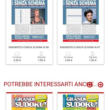
L
C
M
n
+
D
ENIGMISTICA SENZA SCHEMA N.98
ENIGMISTICA SENZA SCHEMA N.97
Cartacea
Digitale
Cartacea
Digitale
2.00 €
1.00 €
2.00 €
1.00 €
R
p
Di
C
M
POTREBBE INTERESSARTI ANCHE..
R
P
n
+
D