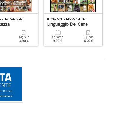
E SPECIALE N.23
IL MIO CANE MANUALE N.1
IL MIO CANE SPE
Razza
Linguaggio Del Cane
Nella Mente
Digitale
Cartacea
Digitale
Cartacea
4.90 €
9.90 €
4.90 €
9.90 €