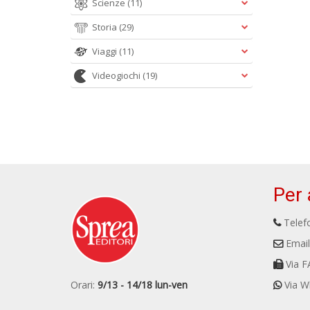
Scienze
(11)
Storia
(29)
Viaggi
(11)
Videogiochi
(19)
Per 
Telefo
Email
Via F
Orari:
9/13 - 14/18 lun-ven
Via W