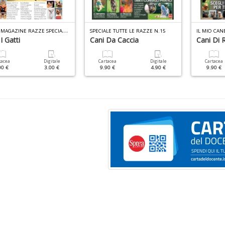
G
ATTO MAGAZINE RAZZE SPECIALE N.14
SPECIALE TUTTE LE RAZZE N.15
IL MIO CAN
 I Gatti
Cani Da Caccia
Cani Di 
tacea
Digitale
Cartacea
Digitale
Cartacea
00 €
3.00 €
9.90 €
4.90 €
9.90 €