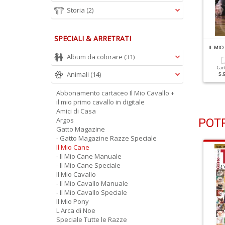
Storia
(2)
SPECIALI & ARRETRATI
L MIO CANE N.318
IL MIO CANE N.317
IL MIO
ack Russell
Australian Shepherd
Album da colorare
(31)
Car
Animali
(14)
5.
Cartacea
Digitale
Cartacea
Digitale
5.90 €
3.90 €
5.90 €
3.90 €
Abbonamento cartaceo Il Mio Cavallo +
il mio primo cavallo in digitale
Amici di Casa
Argos
POTR
Gatto Magazine
- Gatto Magazine Razze Speciale
Il Mio Cane
- Il Mio Cane Manuale
- Il Mio Cane Speciale
Il Mio Cavallo
- Il Mio Cavallo Manuale
- Il Mio Cavallo Speciale
Il Mio Pony
L Arca di Noe
Speciale Tutte le Razze