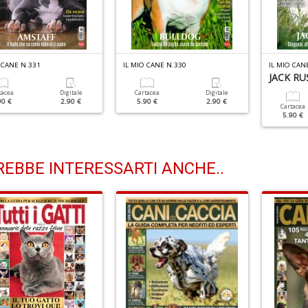
 CANE N.331
IL MIO CANE N.330
IL MIO CAN
JACK RU
tacea
Digitale
Cartacea
Digitale
90 €
2.90 €
5.90 €
2.90 €
Cartacea
5.90 €
EBBE INTERESSARTI ANCHE..