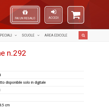
ACCEDI
FAI UN REGALO
PECIALI
SCUOLE
AREA
EDICOLE
ne n.292
M
A
5
Y
M
L
i
n
&
H
O
in
M
K
C
to disponibile solo in digitale
di
C
2
n
i
R
n
P
+
(d
D
n
8.5 cm
+