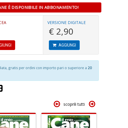
in
D
n
CANE È DISPONIBILE IN ABBONAMENTO!
D
+
D
CEA
VERSIONE DIGITALE
€ 2,90
1
S
f
n
GIUNGI
AGGIUNGI
+
L
D
M
2
Di
ta, gratis per ordini con importo pari o superiore a
20
C
S
n
e
+
4
D
P
e
M
e
6
scoprili tutti
p
f
P
+
C
di
P
n
c
V
+