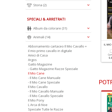
Storia
(2)
SPECIALI & ARRETRATI
Album da colorare
(31)
Animali
(14)
L MIO CANE N.317
IL MIO CANE N.316
IL MIO
Abbonamento cartaceo Il Mio Cavallo +
ustralian Shepherd
Amstaff
il mio primo cavallo in digitale
Amici di Casa
Car
5.
Argos
Cartacea
Digitale
Cartacea
Digitale
5.90 €
3.90 €
5.90 €
3.90 €
Gatto Magazine
- Gatto Magazine Razze Speciale
Il Mio Cane
- Il Mio Cane Manuale
POTR
- Il Mio Cane Speciale
Il Mio Cavallo
- Il Mio Cavallo Manuale
- Il Mio Cavallo Speciale
Il Mio Pony
L Arca di Noe
Speciale Tutte le Razze