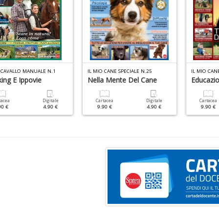
O CAVALLO MANUALE N.1
IL MIO CANE SPECIALE N.25
IL MIO CAN
ing E Ippovie
Nella Mente Del Cane
Educazi
tacea
Digitale
Cartacea
Digitale
Cartacea
90 €
4.90 €
9.90 €
4.90 €
9.90 €