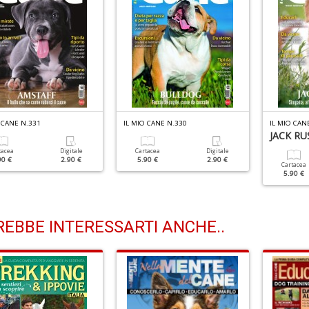
 CANE N.331
IL MIO CANE N.330
IL MIO CAN
JACK RU
tacea
Digitale
Cartacea
Digitale
90 €
2.90 €
5.90 €
2.90 €
Cartacea
5.90 €
EBBE INTERESSARTI ANCHE..