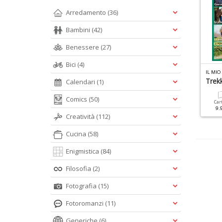
Arredamento
(36)
Bambini
(42)
Benessere
(27)
Bici
(4)
L MIO CANE SPECIALE N.27
IL MIO CAVALLO SPECIALE N.1
IL MI
nciclopedia Dalla A Alla Z
Il Mio Primo Cavallo
Trekk
Calendari
(1)
Comics
(50)
Cartacea
Digitale
Cartacea
Digitale
Car
9.90 €
4.90 €
9.90 €
4.90 €
9.
Creatività
(112)
Cucina
(58)
Enigmistica
(84)
Filosofia
(2)
Fotografia
(15)
Fotoromanzi
(11)
Generiche
(6)