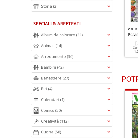
Storia
(2)
SPECIALI & ARRETRATI
OLLICE VERDE N.176
POLLICE VERDE N.175
POLLI
iante Estive Da Zero
Tante Idee Fiorite In Poco
Estat
Album da colorare
(31)
mpegno
Spazio
Animali
(14)
Car
1.
Cartacea
Digitale
Cartacea
Digitale
Arredamento
(36)
1.50 €
0.90 €
1.50 €
0.90 €
Bambini
(42)
POTR
Benessere
(27)
Bici
(4)
Calendari
(1)
Comics
(50)
Creatività
(112)
Cucina
(58)