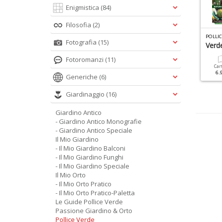
Enigmistica
(84)
Filosofia
(2)
L MIO ORTO PRATICO N.2
IL MIO GIARDINO SPECIALE N.12
POLLIC
Fotografia
(15)
l Mio Orto Pratico
Il Verde Per Chi Non Ha
Verd
Tempo
Fotoromanzi
(11)
Cartacea
Digitale
Car
5.90 €
4.90 €
6.
Generiche
(6)
Cartacea
Digitale
6.90 €
3.90 €
Giardinaggio
(16)
Giardino Antico
- Giardino Antico Monografie
- Giardino Antico Speciale
Il Mio Giardino
- Il Mio Giardino Balconi
- Il Mio Giardino Funghi
- Il Mio Giardino Speciale
Il Mio Orto
- Il Mio Orto Pratico
- Il Mio Orto Pratico-Paletta
Le Guide Pollice Verde
Passione Giardino & Orto
Pollice Verde