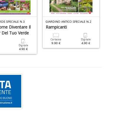
RDE SPECIALE N.3
GIARDINO ANTICO SPECIALE N.2
ome Diventare Il
Rampicanti
Tavole
 Del Tuo Verde
Cartacea
Digitale
Cartacea
9.90 €
4.90 €
9.90 €
Digitale
4.90 €