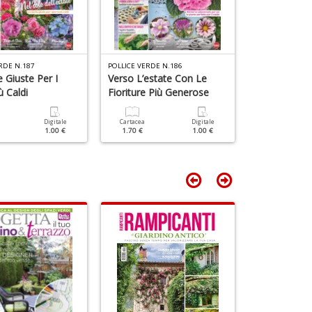
e
Fi
I
L
C
RDE N.187
POLLICE VERDE N.186
POLLICE VERDE 
 Giuste Per I
Verso L’estate Con Le
Prepara Il T
S
n
ù Caldi
Fioriture Più Generose
Fiorito!
+
D
Digitale
Cartacea
Digitale
Cartacea
1.00 €
1.70 €
1.00 €
1.70 €