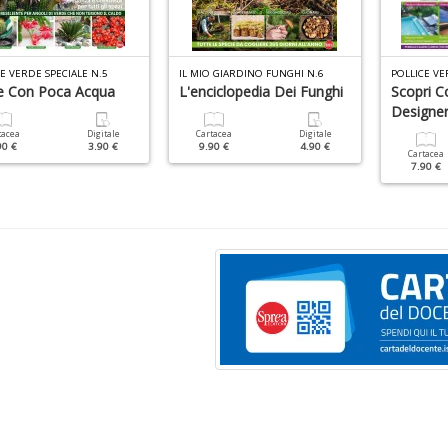
E VERDE SPECIALE N.5
IL MIO GIARDINO FUNGHI N.6
POLLICE VE
e Con Poca Acqua
L'enciclopedia Dei Funghi
Scopri C
Designer
tacea
Digitale
Cartacea
Digitale
90 €
3.90 €
9.90 €
4.90 €
Cartacea
7.90 €