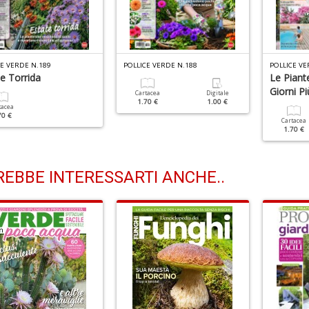
CE VERDE N.189
POLLICE VERDE N.188
POLLICE VE
e Torrida
Le Piante
Giorni Pi
Cartacea
Digitale
1.70 €
1.00 €
tacea
70 €
Cartacea
1.70 €
EBBE INTERESSARTI ANCHE..