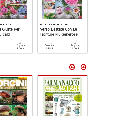
RDE N.187
POLLICE VERDE N.186
POLLICE VERDE 
 Giuste Per I
Verso L’estate Con Le
Prepara Il T
ù Caldi
Fioriture Più Generose
Fiorito!
Digitale
Cartacea
Digitale
Cartacea
1.00 €
1.70 €
1.00 €
1.70 €