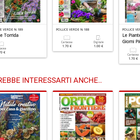
CE VERDE N.189
POLLICE VERDE N.188
POLLICE VE
e Torrida
Le Piante
Giorni Pi
Cartacea
Digitale
1.70 €
1.00 €
tacea
70 €
Cartacea
1.70 €
EBBE INTERESSARTI ANCHE..