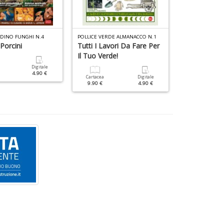
RDINO FUNGHI N.4
POLLICE VERDE ALMANACCO N.1
POLLICE VERDE S
Porcini
Tutti I Lavori Da Fare Per
Scopri Come 
Il Tuo Verde!
Designer De
Digitale
4.90 €
Cartacea
Digitale
Cartacea
9.90 €
4.90 €
7.90 €