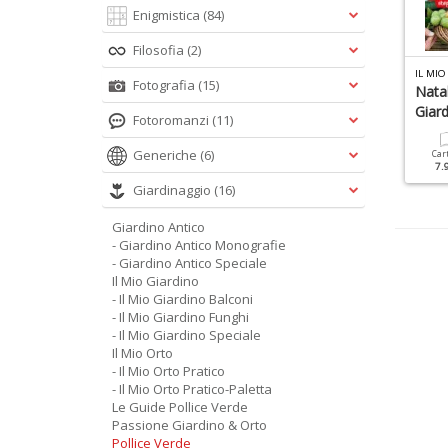
Enigmistica
(84)
Filosofia
(2)
L MIO GIARDINO FUNGHI N.6
IL MIO ORTO PRATICO N.5
IL MIO
Fotografia
(15)
'enciclopedia Dei Funghi
Orto Pratico Coltiva Bio
Natal
Giar
Fotoromanzi
(11)
Cartacea
Digitale
Cartacea
Digitale
9.90 €
4.90 €
5.90 €
2.90 €
Generiche
(6)
Car
7.
Giardinaggio
(16)
Giardino Antico
- Giardino Antico Monografie
- Giardino Antico Speciale
Il Mio Giardino
- Il Mio Giardino Balconi
- Il Mio Giardino Funghi
- Il Mio Giardino Speciale
Il Mio Orto
- Il Mio Orto Pratico
- Il Mio Orto Pratico-Paletta
Le Guide Pollice Verde
Passione Giardino & Orto
Pollice Verde