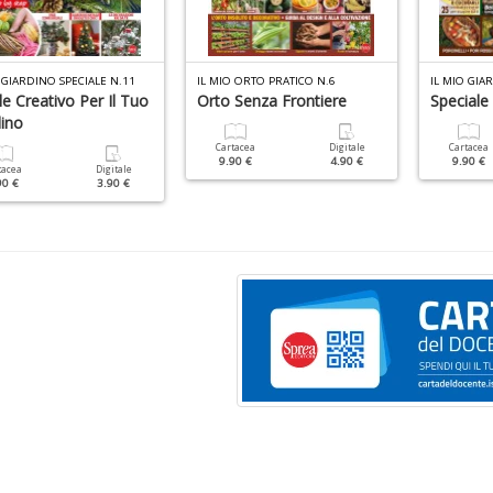
 GIARDINO SPECIALE N.11
IL MIO ORTO PRATICO N.6
IL MIO GIA
e Creativo Per Il Tuo
Orto Senza Frontiere
Speciale 
dino
Cartacea
Digitale
Cartacea
9.90 €
4.90 €
9.90 €
tacea
Digitale
90 €
3.90 €