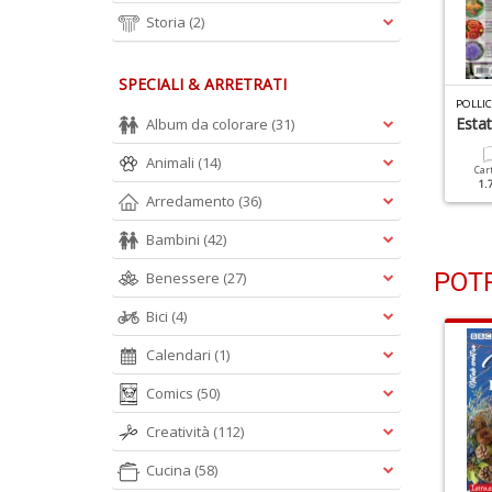
Storia
(2)
SPECIALI & ARRETRATI
OLLICE VERDE N.176
POLLICE VERDE N.175
POLLI
iante Estive Da Zero
Tante Idee Fiorite In Poco
Estat
Album da colorare
(31)
mpegno
Spazio
Animali
(14)
Car
1.
Cartacea
Digitale
Cartacea
Digitale
Arredamento
(36)
1.50 €
0.90 €
1.50 €
0.90 €
Bambini
(42)
POTR
Benessere
(27)
Bici
(4)
Calendari
(1)
Comics
(50)
Creatività
(112)
Cucina
(58)