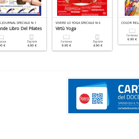
S JOURNAL SPECIALE N.1
VIVERE LO YOGA SPECIALE N.5
ande Libro Del Pilates
Virtù Yoga
Cartacea
6.90 €
tacea
Digitale
Cartacea
Digitale
90 €
4.90 €
9.90 €
4.90 €