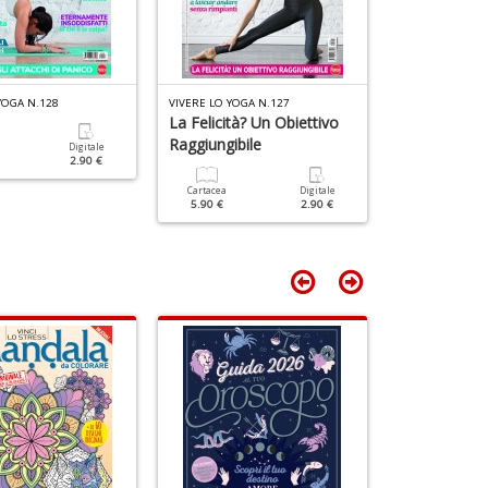
D
M
n
+
D
YOGA N.128
VIVERE LO YOGA N.127
VIVERE LO YOGA
La Felicità? Un Obiettivo
Porta La Gio
Raggiungibile
Cuore
Digitale
2.90 €
Cartacea
Digitale
Cartacea
5.90 €
2.90 €
4.90 €