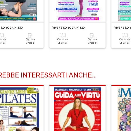
 LO YOGA N.130
VIVERE LO YOGA N.129
VIVERE LO 
tacea
Digitale
Cartacea
Digitale
Cartacea
90 €
2.90 €
4.90 €
2.90 €
4.90 €
EBBE INTERESSARTI ANCHE..