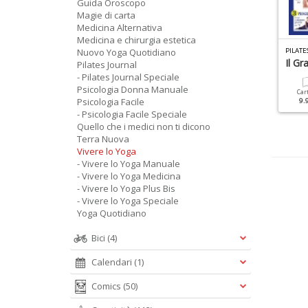
Guida Oroscopo
Magie di carta
Medicina Alternativa
Medicina e chirurgia estetica
AGIE DI CARTA N.9
Nuovo Yoga Quotidiano
MAGIE DI CARTA N.8
PILATE
arocchi
Tarocchi Marsigliesi
Il Gr
Pilates Journal
- Pilates Journal Speciale
Psicologia Donna Manuale
Cartacea
Digitale
Cartacea
Digitale
Car
Psicologia Facile
12.90 €
4.90 €
9.90 €
4.90 €
9.
- Psicologia Facile Speciale
Quello che i medici non ti dicono
Terra Nuova
Vivere lo Yoga
- Vivere lo Yoga Manuale
- Vivere lo Yoga Medicina
- Vivere lo Yoga Plus Bis
- Vivere lo Yoga Speciale
Yoga Quotidiano
Bici
(4)
Calendari
(1)
Comics
(50)