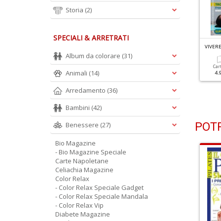
Storia
(2)
SPECIALI & ARRETRATI
IVERE LO YOGA N.117
VIVERE LO YOGA N.116
VIVERE
rasforma Gli Ostacoli In
Cuore Calmo, Vita Felice
Album da colorare
(31)
pportunità
Car
Animali
(14)
4.
Cartacea
Digitale
4.90 €
2.90 €
Cartacea
Digitale
Arredamento
(36)
4.90 €
2.90 €
Bambini
(42)
POTR
Benessere
(27)
Bio Magazine
- Bio Magazine Speciale
Carte Napoletane
Celiachia Magazine
Color Relax
- Color Relax Speciale Gadget
- Color Relax Speciale Mandala
- Color Relax Vip
Diabete Magazine