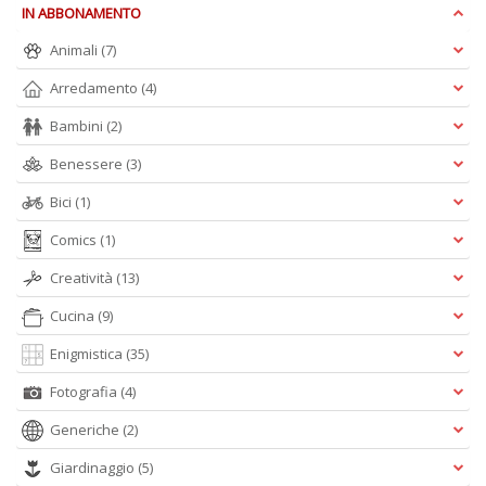
1
IN ABBONAMENTO
O
Animali
(7)
d
V
Arredamento
(4)
S
n
Bambini
(2)
+
D
Benessere
(3)
Bici
(1)
Comics
(1)
Creatività
(13)
Il
Cucina
(9)
F
Enigmistica
(35)
n
+
Fotografia
(4)
D
Generiche
(2)
Giardinaggio
(5)