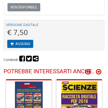
NON DISPONIBILE
6
n
c
VERSIONE DIGITALE
c
€ 7,50
di
in
o
AGGIUNGI
Condividi:
POTREBBE INTERESSARTI ANCHE..
A
M
di
F
S
n
+