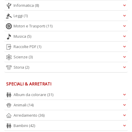
Informatica
(8)
F
M
Leggi
(1)
Vi
n
Motori e Trasporti
(11)
+
D
Musica
(5)
Raccolte PDF
(1)
Scienze
(3)
Storia
(2)
L
cr
d
SPECIALI & ARRETRATI
b
L
Album da colorare
(31)
Il
n
Animali
(14)
+
D
Arredamento
(36)
Bambini
(42)