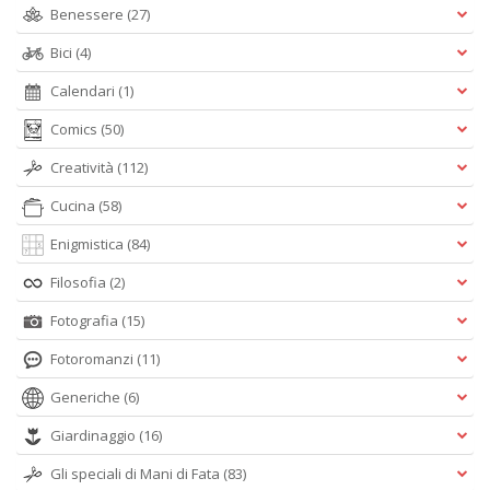
Benessere
(27)
Bici
(4)
Calendari
(1)
A
Comics
(50)
L
O
Creatività
(112)
C
n
Cucina
(58)
Enigmistica
(84)
Filosofia
(2)
Fotografia
(15)
Fotoromanzi
(11)
Generiche
(6)
Giardinaggio
(16)
Gli speciali di Mani di Fata
(83)