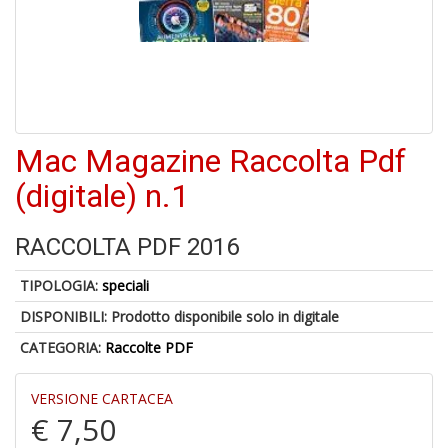
c
d
f
Mac Magazine Raccolta Pdf
(digitale) n.1
6
f
RACCOLTA PDF 2016
+
di
TIPOLOGIA:
speciali
in
r
DISPONIBILI:
Prodotto disponibile solo in digitale
CATEGORIA:
Raccolte PDF
VERSIONE CARTACEA
€ 7,50