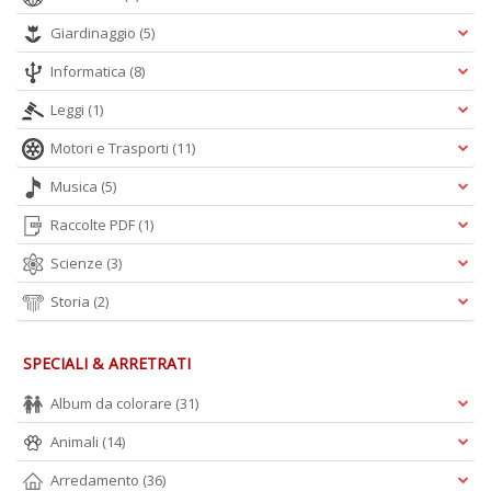
D
Giardinaggio
(5)
Informatica
(8)
Leggi
(1)
Motori e Trasporti
(11)
Musica
(5)
A
Raccolte PDF
(1)
L
O
Scienze
(3)
C
n
Storia
(2)
SPECIALI & ARRETRATI
Album da colorare
(31)
Animali
(14)
Arredamento
(36)