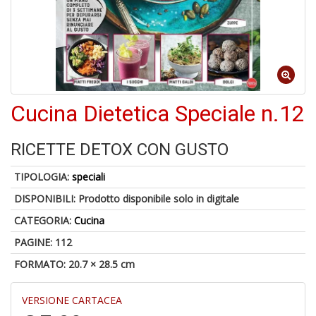
6
n
c
Cucina Dietetica Speciale n.12
RICETTE DETOX CON GUSTO
6
TIPOLOGIA:
speciali
f
+
DISPONIBILI:
Prodotto disponibile solo in digitale
di
CATEGORIA:
Cucina
in
r
PAGINE: 112
FORMATO: 20.7 × 28.5 cm
VERSIONE CARTACEA