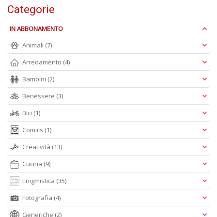
C
Categorie
n
+
IN ABBONAMENTO
D
Animali
(7)
Arredamento
(4)
Bambini
(2)
E
Benessere
(3)
S
S
Bici
(1)
n
+
Comics
(1)
D
Creatività
(13)
Cucina
(9)
Enigmistica
(35)
C
Fotografia
(4)
Fa
n
Generiche
(2)
+