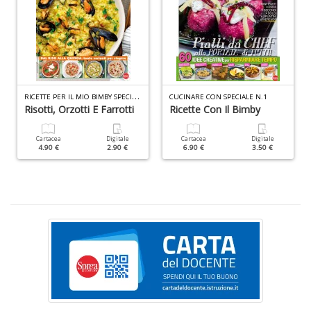
+
D
R
ICETTE PER IL MIO BIMBY SPECIALE N.12
CUCINARE CON SPECIALE N.1
S
Risotti, Orzotti E Farrotti
Ricette Con Il Bimby
d
Li
Cartacea
Digitale
Cartacea
Digitale
H
4.90 €
2.90 €
6.90 €
3.50 €
D
n
+
D
c