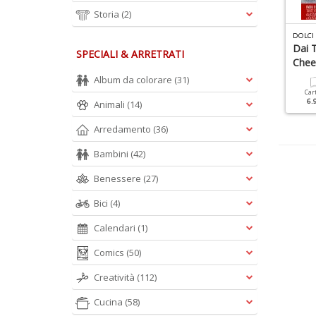
Storia
(2)
R
ICETTE TRADIZIONALI SPECIALE N.1
F
RIGGITRICI AD ARIA RICETTARIO N.2
DOLCI 
enù Per Le Feste
Dai T
SPECIALI & ARRETRATI
Chee
Cartacea
Digitale
7.90 €
3.50 €
Album da colorare
(31)
Cartacea
Digitale
3.90 €
1.90 €
Car
6.
Animali
(14)
Arredamento
(36)
Bambini
(42)
Benessere
(27)
Bici
(4)
Calendari
(1)
Comics
(50)
Creatività
(112)
Cucina
(58)