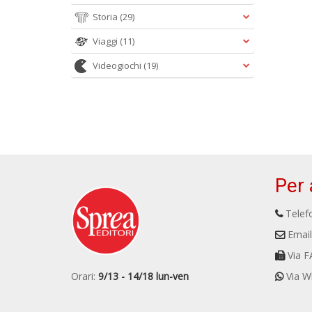
Storia
(29)
Viaggi
(11)
Videogiochi
(19)
Per 
Telefo
Email
Via F
Orari:
9/13 - 14/18 lun-ven
Via W