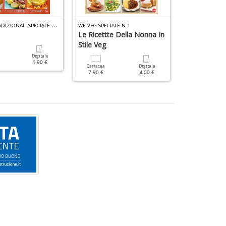
D
4
n
R
ICETTE TRADIZIONALI SPECIALE N.3
WE VEG SPECIALE N.1
c
Le Ricettte Della Nonna In
Biscotti
c
Stile Veg
di
Digitale
Cartacea
in
1.90 €
6.90 €
Cartacea
Digitale
o
7.90 €
4.00 €