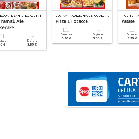
C
UCINA TRADIZIONALE SPECIALE N.3
BUONI E SANI SPECIALE N.1
iramisù Alle
Pizze E Focacce
Patate
secake
Cartacea
Digitale
Cartacea
6.90 €
3.50 €
3.90 €
tacea
Digitale
90 €
3.50 €