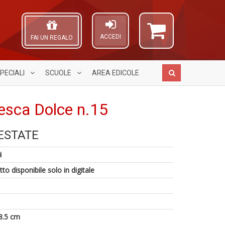
ACCEDI
FAI UN REGALO
PECIALI
SCUOLE
AREA
EDICOLE
esca Dolce n.15
ESTATE
G
R
A
6
M
+
L
i
n
H
g
O
in
n
Pr
C
to disponibile solo in digitale
di
+
Fi
n
D
n
+
D
8.5 cm