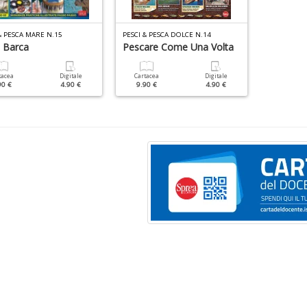
& PESCA MARE N.15
PESCI & PESCA DOLCE N.14
a Barca
Pescare Come Una Volta
tacea
Digitale
Cartacea
Digitale
90 €
4.90 €
9.90 €
4.90 €