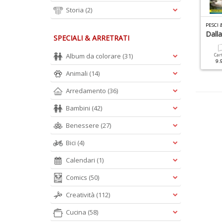
Storia
(2)
PESCI 
Dall
SPECIALI & ARRETRATI
Album da colorare
(31)
Car
9.
Animali
(14)
Arredamento
(36)
Bambini
(42)
Benessere
(27)
Bici
(4)
Calendari
(1)
Comics
(50)
Creatività
(112)
Cucina
(58)