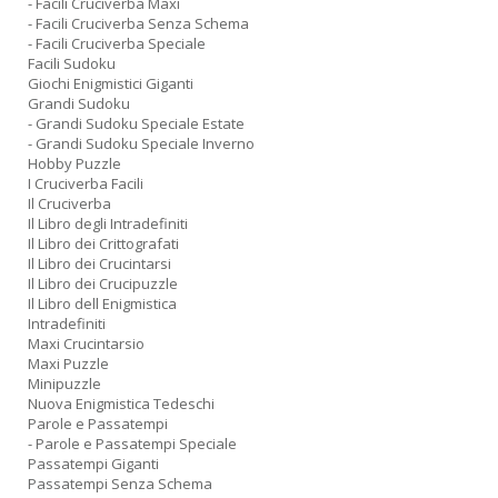
- Facili Cruciverba Maxi
- Facili Cruciverba Senza Schema
- Facili Cruciverba Speciale
Facili Sudoku
Giochi Enigmistici Giganti
Grandi Sudoku
- Grandi Sudoku Speciale Estate
- Grandi Sudoku Speciale Inverno
Hobby Puzzle
I Cruciverba Facili
Il Cruciverba
Il Libro degli Intradefiniti
Il Libro dei Crittografati
Il Libro dei Crucintarsi
Il Libro dei Crucipuzzle
Il Libro dell Enigmistica
Intradefiniti
Maxi Crucintarsio
Maxi Puzzle
Minipuzzle
Nuova Enigmistica Tedeschi
Parole e Passatempi
- Parole e Passatempi Speciale
Passatempi Giganti
Passatempi Senza Schema