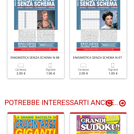
D
I
ar
W
M
ENIGMISTICA SENZA SCHEMA N.98
ENIGMISTICA SENZA SCHEMA N.97
M
n
+
Cartacea
Digitale
Cartacea
Digitale
2.00 €
1.00 €
2.00 €
1.00 €
D
POTREBBE INTERESSARTI ANCHE..
C
fa
L
Il
D