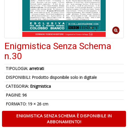
d
V
Enigmistica Senza Schema
n.30
6
f
+
TIPOLOGIA:
arretrati
di
DISPONIBILI:
Prodotto disponibile solo in digitale
in
r
CATEGORIA:
Enigmistica
PAGINE: 96
FORMATO: 19 × 26 cm
ENIGMISTICA SENZA SCHEMA È DISPONIBILE IN
ABBONAMENTO!