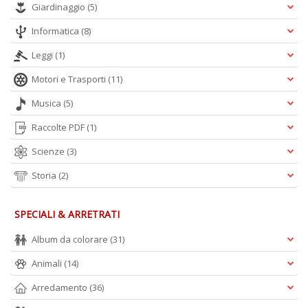
n
Giardinaggio
(5)
Informatica
(8)
Leggi
(1)
Motori e Trasporti
(11)
Musica
(5)
Raccolte PDF
(1)
Scienze
(3)
Storia
(2)
SPECIALI & ARRETRATI
Album da colorare
(31)
Animali
(14)
Arredamento
(36)