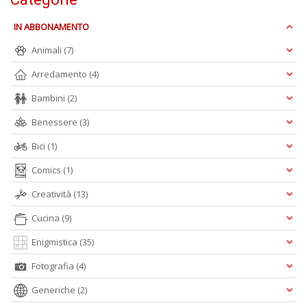
+
D
IN ABBONAMENTO
Animali
(7)
Arredamento
(4)
Fa
Bambini
(2)
S
n
Benessere
(3)
+
D
Bici
(1)
Comics
(1)
Creatività
(13)
Cucina
(9)
Enigmistica
(35)
A
Fotografia
(4)
L
O
Generiche
(2)
C