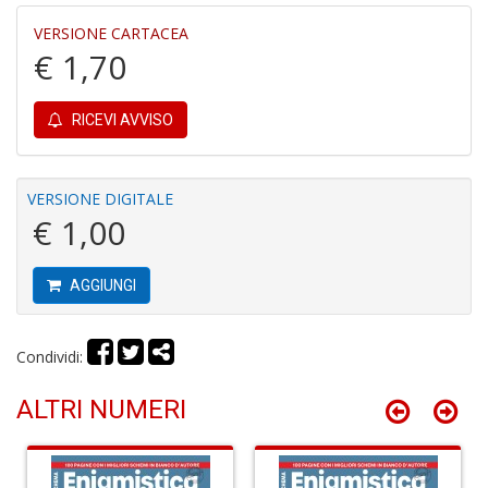
4
VERSIONE CARTACEA
n
€ 1,70
c
c
di
RICEVI AVVISO
in
o
VERSIONE DIGITALE
€ 1,00
AGGIUNGI
Fr
D
Condividi:
D
in
ALTRI NUMERI
D
S
n
+