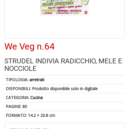
6
n
in
di
We Veg n.64
U
STRUDEL INDIVIA RADICCHIO, MELE E
a
NOCCIOLE
di
M
TIPOLOGIA:
arretrati
P
DISPONIBILI:
Prodotto disponibile solo in digitale
CATEGORIA:
Cucina
PAGINE: 80
FORMATO: 14.2 × 20.8 cm
Gl