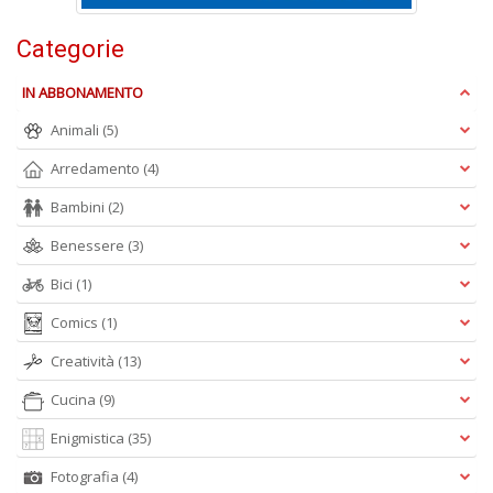
Categorie
IN ABBONAMENTO
Animali
(5)
A
Arredamento
(4)
L
O
Bambini
(2)
C
n
Benessere
(3)
Bici
(1)
Comics
(1)
Creatività
(13)
Cucina
(9)
Enigmistica
(35)
Fotografia
(4)