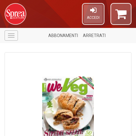
ACCEDI
ABBONAMENTI
ARRETRATI
Menù
5
n
in
di