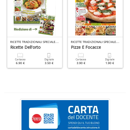
+
D
Ri
R
ICETTE TRADIZIONALI SPECIALE ORTO N.1
R
ICETTE TRADIZIONALI SPECIALE N.8
c
Ricette Dell'orto
Pizze E Focacce
Il
F
n
Cartacea
Digitale
Cartacea
Digitale
6.90 €
3.50 €
3.90 €
1.90 €
+
D
D
Q
n
+
D