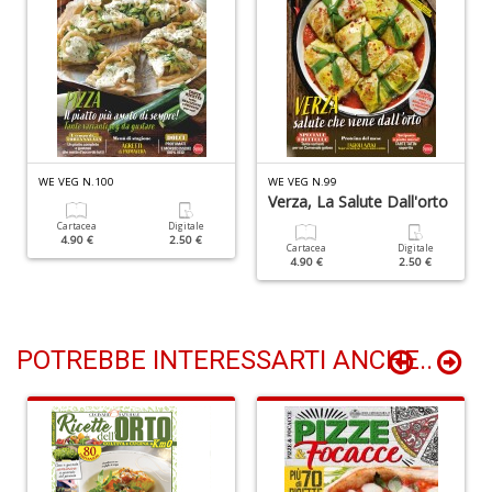
R
Pi
4
M
L
P
S
WE VEG N.100
WE VEG N.99
Verza, La Salute Dall'orto
n
+
Cartacea
Digitale
4.90 €
2.50 €
D
Cartacea
Digitale
4.90 €
2.50 €
POTREBBE INTERESSARTI ANCHE..
Ir
P
Il
F
n