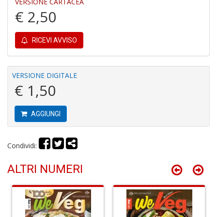
VERSIONE CARTACEA
al
€ 2,50
B
di
C
RICEVI AVVISO
la
S
n
+
VERSIONE DIGITALE
D
€ 1,50
AGGIUNGI
C
R
Condividi:
T
S
ALTRI NUMERI
n
+
D