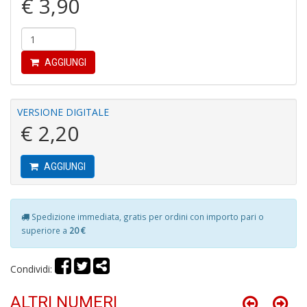
€ 3,90
r
AGGIUNGI
VERSIONE DIGITALE
Fa
€ 2,20
C
S
n
+
AGGIUNGI
D
Spedizione immediata, gratis per ordini con importo pari o
superiore a
20 €
6
t
Condividi:
Il
M
ALTRI NUMERI
A