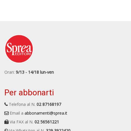
Orari:
9/13 - 14/18 lun-ven
Per abbonarti
Telefona al N.
02 87168197
Email a
abbonamenti@sprea.it
Via FAX al N.
02 56561221
Via WhatsApp al N.
329 3922420