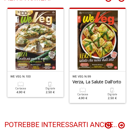
S
n
+
D
Y
L
n
+
D
WE VEG N.100
WE VEG N.99
Verza, La Salute Dall'orto
Cartacea
Digitale
4.90 €
2.50 €
Cartacea
Digitale
4.90 €
2.50 €
POTREBBE INTERESSARTI ANCHE..
H
W