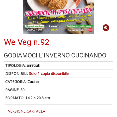
A
a
We Veg n.92
a
L
P
GODIAMOCI L'INVERNO CUCINANDO
TIPOLOGIA:
arretrati
DISPONIBILI:
Solo 1 copia disponibile
CATEGORIA:
Cucina
PAGINE: 80
6
FORMATO: 14.2 × 20.8 cm
f
+
di
VERSIONE CARTACEA
in