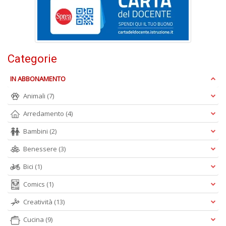
n
+
D
Categorie
IN ABBONAMENTO
Animali
(7)
A
Arredamento
(4)
L
Bambini
(2)
O
C
Benessere
(3)
n
Bici
(1)
Comics
(1)
Creatività
(13)
Cucina
(9)