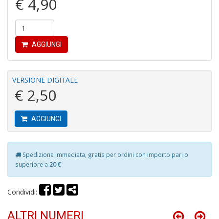
€ 4,90
di
P
AGGIUNGI
VERSIONE DIGITALE
B
€ 2,50
C
C
C
AGGIUNGI
S
n
+
D
Spedizione immediata, gratis per ordini con importo pari o
superiore a
20 €
Condividi:
H
ALTRI NUMERI
I