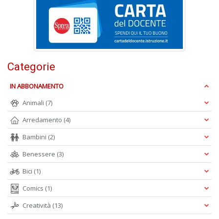
L
P
n
+
D
Categorie
IN ABBONAMENTO
L
Animali
(7)
c
I
Arredamento
(4)
M
Bambini
(2)
D
n
Benessere
(3)
+
D
Bici
(1)
Comics
(1)
Creatività
(13)