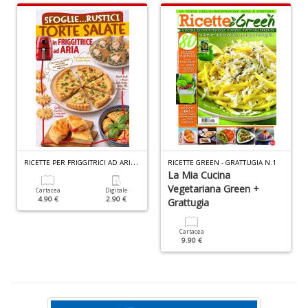
P
v
W
V
n
R
ICETTE PER FRIGGITRICI AD ARIA SPECIALE N.7
+
RICETTE GREEN - GRATTUGIA N.1
La Mia Cucina
D
Vegetariana Green +
Cartacea
Digitale
4.90 €
2.90 €
Grattugia
Cartacea
9.90 €
C
s
v
e
si