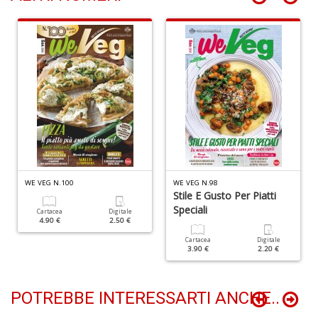
L
C
M
n
+
D
R
WE VEG N.100
WE VEG N.98
p
Stile E Gusto Per Piatti
Di
Speciali
Cartacea
Digitale
C
4.90 €
2.50 €
M
Cartacea
Digitale
R
3.90 €
2.20 €
P
n
+
POTREBBE INTERESSARTI ANCHE..
D