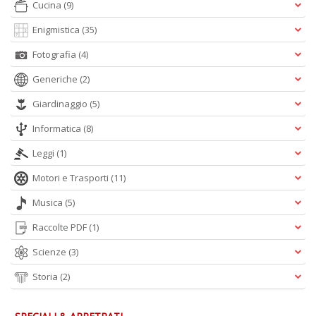
Cucina
(9)
Enigmistica
(35)
A
Fotografia
(4)
L
O
Generiche
(2)
C
n
Giardinaggio
(5)
Informatica
(8)
Leggi
(1)
Motori e Trasporti
(11)
Musica
(5)
Raccolte PDF
(1)
Scienze
(3)
Storia
(2)