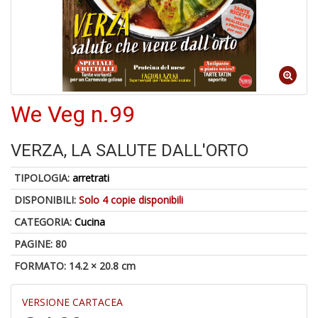
A
di
We Veg n.99
a
a
V
VERZA, LA SALUTE DALL'ORTO
lo
Y
TIPOLOGIA:
arretrati
DISPONIBILI:
Solo 4 copie disponibili
CATEGORIA:
Cucina
PAGINE: 80
FORMATO: 14.2 × 20.8 cm
Il
M
c
VERSIONE CARTACEA
t