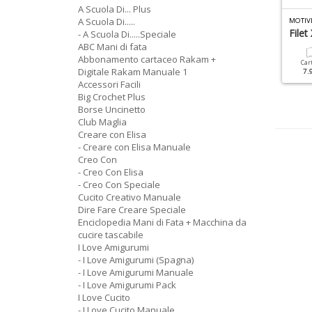
A Scuola Di... Plus
P
ICCOLI MOTIVI A PUNTO CROCE SPECIALE N.2
A Scuola Di.....
ANI DI FATA TUTTI I PUNTI N.4
aglia Vol 2
Cerimonie
Filet
- A Scuola Di.....Speciale
ABC Mani di fata
Abbonamento cartaceo Rakam +
Cartacea
Digitale
Cartacea
Digitale
Car
Digitale Rakam Manuale 1
12.90 €
5.90 €
7.90 €
3.90 €
7.
Accessori Facili
Big Crochet Plus
Borse Uncinetto
Club Maglia
Creare con Elisa
- Creare con Elisa Manuale
Creo Con
- Creo Con Elisa
- Creo Con Speciale
Cucito Creativo Manuale
Dire Fare Creare Speciale
Enciclopedia Mani di Fata + Macchina da
cucire tascabile
I Love Amigurumi
- I Love Amigurumi (Spagna)
- I Love Amigurumi Manuale
- I Love Amigurumi Pack
I Love Cucito
- I Love Cucito Manuale