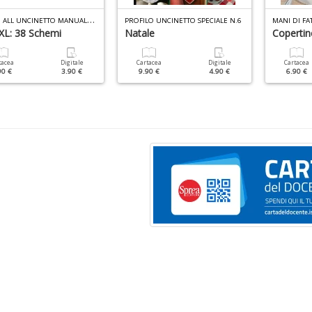
M
OTIVI ALL UNCINETTO MANUALE N.4
PROFILO UNCINETTO SPECIALE N.6
MANI DI FA
 XL: 38 Schemi
Natale
Copertin
tacea
Digitale
Cartacea
Digitale
Cartacea
90 €
3.90 €
9.90 €
4.90 €
6.90 €