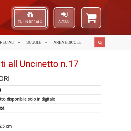
ACCEDI
FAI UN REGALO
PECIALI
SCUOLE
AREA
EDICOLE
ti all Uncinetto n.17
ORI
S
A
R
l
L
p
i
c
O
il
U
i
C
to disponibile solo in digitale
m
a
m
n
B
c
ità
V
S
S
lo
n
S
Y
+
Di
n
2.5 cm
D
+