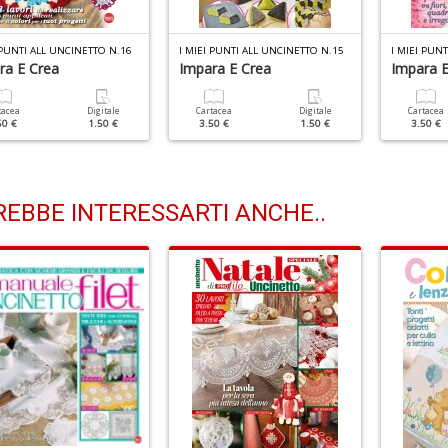
 PUNTI ALL UNCINETTO N.16
I MIEI PUNTI ALL UNCINETTO N.15
I MIEI PUN
ra E Crea
Impara E Crea
Impara E
tacea
Digitale
Cartacea
Digitale
Cartacea
50 €
1.50 €
3.50 €
1.50 €
3.50 €
EBBE INTERESSARTI ANCHE..