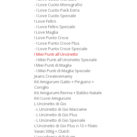
- I Love Cucito Monografici
- I Love Cucito Pack Extra
- I Love Cucito Speciale
I Love Feltro
- I Love Feltro Speciale
I Love Maglia
I Love Punto Croce
- I Love Punto Croce Plus
- I Love Punto Croce Speciale
I Miei Punti all Uncinetto
- I Miei Punti all Uncinetto Speciale
I Miei Punti di Maglia
- I Miei Punti di Maglia Speciale
Jeans Creativemamy
Kit Amigurumi Gatto + Pinguino +
Coniglio
Kit Amigurumi Renna + Babbo Natale
Kit I Love Amigurumi
L Uncinetto di Gio
- L Uncinetto di Gio Macrame
- L Uncinetto di Gio Plus
- L Uncinetto di Gio Speciale
L'Uncinetto di Gio Plus n.13 + Filato
Swan 300g + Clutch
L'accademia di Rakam