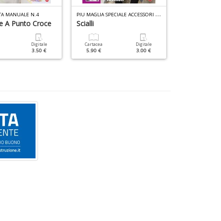
P
IU MAGLIA SPECIALE ACCESSORI N.4
TA MANUALE N.4
e A Punto Croce
Scialli
Cartacea
7.90 €
Digitale
Cartacea
Digitale
3.50 €
5.90 €
3.00 €