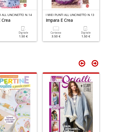
n
Il
G
+
M
TI ALL UNCINETTO N.14
I MIEI PUNTI ALL UNCINETTO N.13
I MIEI PUNTI AL
D
C
 Crea
Impara E Crea
Impara E Cr
n
+
D
Digitale
Cartacea
Digitale
Cartacea
1.50 €
3.50 €
1.50 €
3.50 €