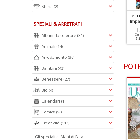
Storia
(2)
 MIEI PUNTI ALL UNCINETTO N.9
I MIEI PUNTI ALL UNCINETTO N.8
I MIEI
iù Di 70 Punti Per Le Tue
Più Di 80 Punti Per Le Tue
Impa
SPECIALI & ARRETRATI
reazioni
Creazioni
Album da colorare
(31)
Car
3.
Cartacea
Digitale
Cartacea
Digitale
2.90 €
1.50 €
2.90 €
1.50 €
Animali
(14)
Arredamento
(36)
POTR
Bambini
(42)
Benessere
(27)
Bici
(4)
Calendari
(1)
Comics
(50)
Creatività
(112)
Gli speciali di Mani di Fata