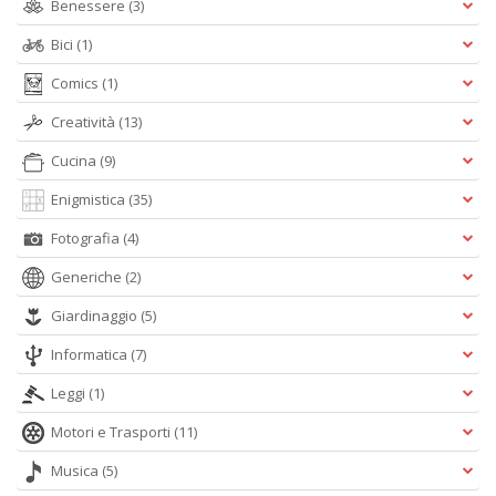
Benessere
(3)
n
+
Bici
(1)
D
Comics
(1)
Creatività
(13)
Cucina
(9)
Enigmistica
(35)
A
Fotografia
(4)
L
O
Generiche
(2)
C
Giardinaggio
(5)
n
Informatica
(7)
Leggi
(1)
Motori e Trasporti
(11)
Musica
(5)