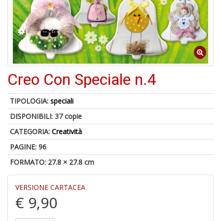
U
a
c
D
M
Creo Con Speciale n.4
TIPOLOGIA:
speciali
DISPONIBILI:
37 copie
5
n
CATEGORIA:
Creatività
in
PAGINE: 96
di
FORMATO: 27.8 × 27.8 cm
VERSIONE CARTACEA
€ 9,90