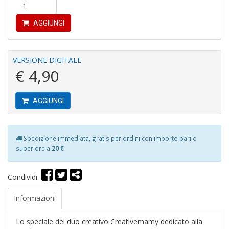
I
g
AGGIUNGI
c
H
S
n
VERSIONE DIGITALE
+
€ 4,90
D
AGGIUNGI
O
Spedizione immediata, gratis per ordini con importo pari o
S
superiore a
20 €
W
F
S
Condividi:
n
+
D
Informazioni
Lo speciale del duo creativo Creativemamy dedicato alla