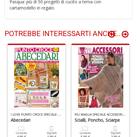
Pasqua: più di 50 progetti di cucito a tema con
M
cartamodello in regalo.
v
2
M
di
POTREBBE INTERESSARTI ANCHE..
F
tu
i
p
n
+
D
I
LOVE PUNTO CROCE SPECIALE N.11
P
IU MAGLIA SPECIALE ACCESSORI N.11
Abecedari
Scialli, Poncho, Sciarpe
G
E
G
Cartacea
Digitale
Cartacea
Digitale
4.90 €
1.90 €
5.90 €
2.90 €