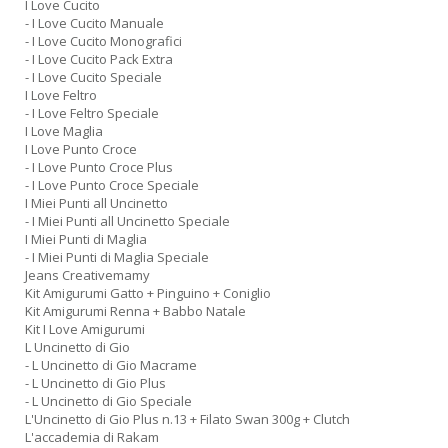
I Love Cucito
- I Love Cucito Manuale
- I Love Cucito Monografici
- I Love Cucito Pack Extra
- I Love Cucito Speciale
I Love Feltro
- I Love Feltro Speciale
I Love Maglia
I Love Punto Croce
- I Love Punto Croce Plus
- I Love Punto Croce Speciale
I Miei Punti all Uncinetto
- I Miei Punti all Uncinetto Speciale
I Miei Punti di Maglia
- I Miei Punti di Maglia Speciale
Jeans Creativemamy
Kit Amigurumi Gatto + Pinguino + Coniglio
Kit Amigurumi Renna + Babbo Natale
Kit I Love Amigurumi
L Uncinetto di Gio
- L Uncinetto di Gio Macrame
- L Uncinetto di Gio Plus
- L Uncinetto di Gio Speciale
L'Uncinetto di Gio Plus n.13 + Filato Swan 300g + Clutch
L'accademia di Rakam