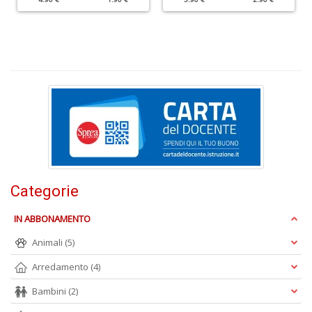
n
+
D
C
di
m
r
W
V
Categorie
n
+
D
IN ABBONAMENTO
Animali
(5)
Arredamento
(4)
S
Bambini
(2)
L