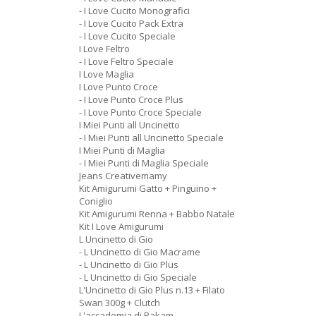
- I Love Cucito Monografici
- I Love Cucito Pack Extra
- I Love Cucito Speciale
I Love Feltro
- I Love Feltro Speciale
I Love Maglia
I Love Punto Croce
- I Love Punto Croce Plus
- I Love Punto Croce Speciale
I Miei Punti all Uncinetto
- I Miei Punti all Uncinetto Speciale
I Miei Punti di Maglia
- I Miei Punti di Maglia Speciale
Jeans Creativemamy
Kit Amigurumi Gatto + Pinguino +
Coniglio
Kit Amigurumi Renna + Babbo Natale
Kit I Love Amigurumi
L Uncinetto di Gio
- L Uncinetto di Gio Macrame
- L Uncinetto di Gio Plus
- L Uncinetto di Gio Speciale
L'Uncinetto di Gio Plus n.13 + Filato
Swan 300g + Clutch
L'accademia di Rakam