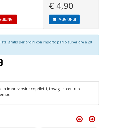
€ 4,90
+
S
L
in
g
GIUNGI
AGGIUNGI
o
l
I
G
l
F
H
W
K
ta, gratis per ordini con importo pari o superiore a
20
G
E
4
n
n
n
+
+
in
D
D
di
 a impreziosire copriletti, tovaglie, centri o
1
 tempo.
V
2
c
P
il
n
m
+
K
D
S
S