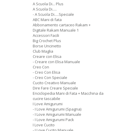
A Scuola Di... Plus
A Scuola Di.....
- A Scuola Di.....Speciale
ABC Mani di fata
Abbonamento cartaceo Rakam +
Digitale Rakam Manuale 1
Accessori Facili
Big Crochet Plus
Borse Uncinetto
Club Maglia
Creare con Elisa
- Creare con Elisa Manuale
Creo Con
- Creo Con Elisa
- Creo Con Speciale
Cucito Creativo Manuale
Dire Fare Creare Speciale
Enciclopedia Mani di Fata + Macchina da
cucire tascabile
I Love Amigurumi
- I Love Amigurumi (Spagna)
- I Love Amigurumi Manuale
- I Love Amigurumi Pack
I Love Cucito
- I Love Cucito Manuale