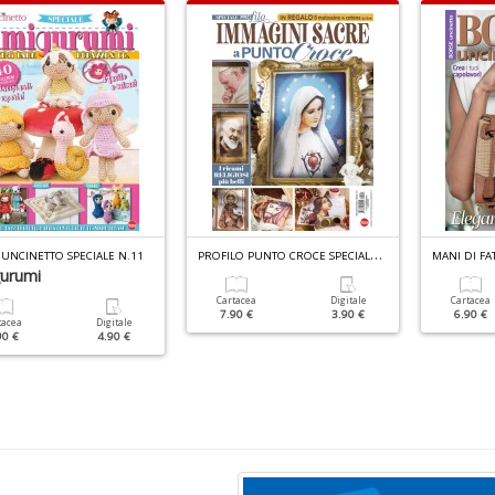
P
ROFILO PUNTO CROCE SPECIALE N.4
 UNCINETTO SPECIALE N.11
MANI DI FA
urumi
Cartacea
Digitale
Cartacea
7.90 €
3.90 €
6.90 €
tacea
Digitale
90 €
4.90 €