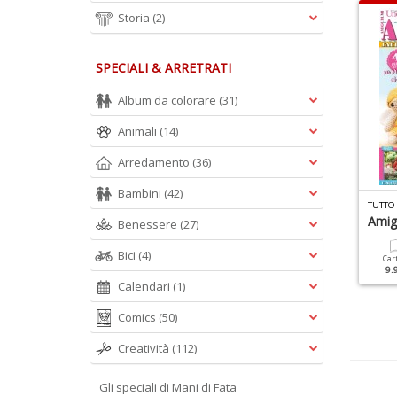
Storia
(2)
SPECIALI & ARRETRATI
Album da colorare
(31)
Animali
(14)
Arredamento
(36)
Bambini
(42)
P
ROFILO PUNTO CROCE SPECIALE N.2
MANI DI FATA MODA N.2
TUTTO
aby Con Matassine 8
Amig
Benessere
(27)
ezzi
Cartacea
7.90 €
Bici
(4)
Car
9.
Cartacea
Digitale
Calendari
(1)
7.90 €
3.50 €
Comics
(50)
Creatività
(112)
Gli speciali di Mani di Fata