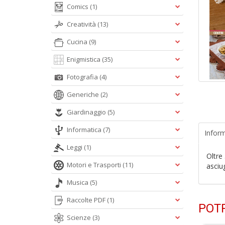
Comics
(1)
Creatività
(13)
Cucina
(9)
Enigmistica
(35)
Fotografia
(4)
Generiche
(2)
Giardinaggio
(5)
Informatica
(7)
Inform
Leggi
(1)
Oltre 
Motori e Trasporti
(11)
asciu
Musica
(5)
Raccolte PDF
(1)
POTR
Scienze
(3)