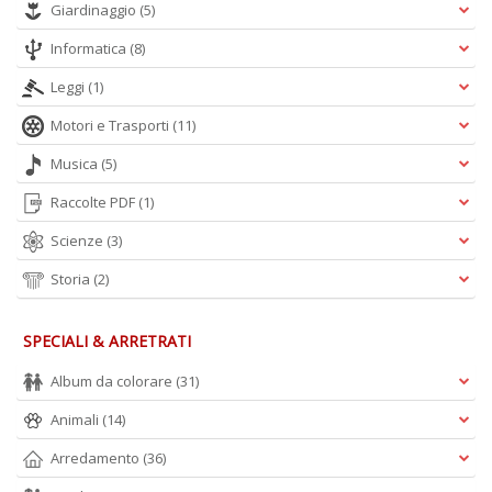
Giardinaggio
(5)
Informatica
(8)
Leggi
(1)
A
Motori e Trasporti
(11)
L
Musica
(5)
O
C
Raccolte PDF
(1)
n
Scienze
(3)
Storia
(2)
SPECIALI & ARRETRATI
Album da colorare
(31)
Animali
(14)
Arredamento
(36)