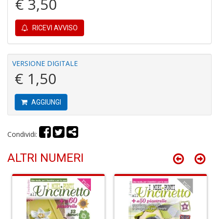
€ 3,50
C
RICEVI AVVISO
fo
e
fe
VERSIONE DIGITALE
c
€ 1,50
lo
y
V
lo
AGGIUNGI
Y
M
n
Condividi:
+
D
ALTRI NUMERI
M
v
2
M