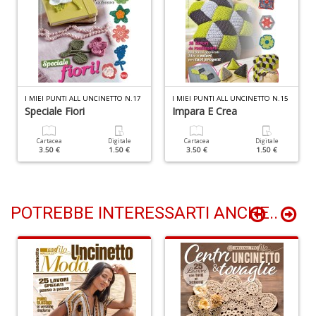
di
F
tu
i
p
n
+
I MIEI PUNTI ALL UNCINETTO N.17
I MIEI PUNTI ALL UNCINETTO N.15
D
Speciale Fiori
Impara E Crea
Cartacea
Digitale
Cartacea
Digitale
3.50 €
1.50 €
3.50 €
1.50 €
In
C
C
POTREBBE INTERESSARTI ANCHE..
C
S
n
+
D