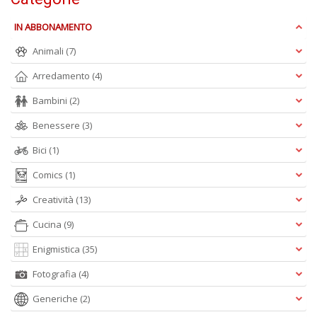
P
F
IN ABBONAMENTO
n
+
Animali
(7)
D
Arredamento
(4)
Bambini
(2)
Benessere
(3)
R
Bici
(1)
+
ki
Comics
(1)
2
m
Creatività
(13)
Pr
P
Cucina
(9)
C
Enigmistica
(35)
n
+
Fotografia
(4)
D
Generiche
(2)