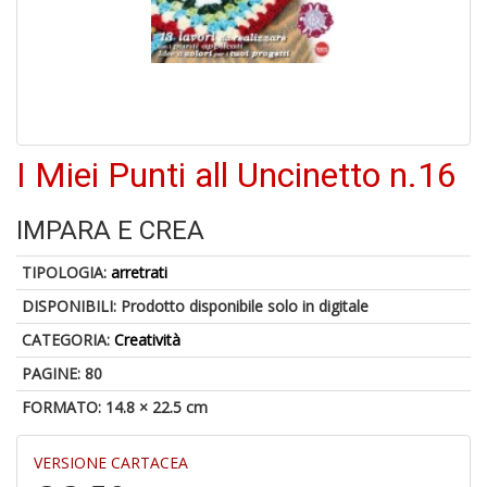
6
n
I Miei Punti all Uncinetto n.16
in
di
IMPARA E CREA
TIPOLOGIA:
arretrati
DISPONIBILI:
Prodotto disponibile solo in digitale
4
CATEGORIA:
Creatività
n
in
PAGINE: 80
di
FORMATO: 14.8 × 22.5 cm
VERSIONE CARTACEA