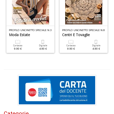
L
PROFILO UNCINETTO SPECIALE N.3
PROFILO UNCINETTO SPECIALE N.8
d
Moda Estate
Centri E Tovaglie
t
I
L
Cartacea
Digitale
Cartacea
Digitale
9.90 €
4.90 €
9.90 €
4.90 €
C
n
+
D
E
c
c
n
s
Categorie