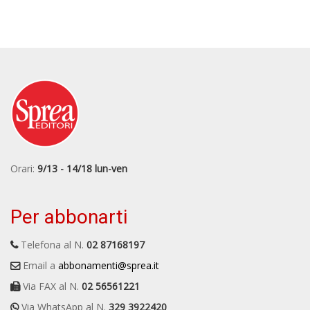
Orari:
9/13 - 14/18 lun-ven
Per abbonarti
Telefona al N.
02 87168197
Email a
abbonamenti@sprea.it
Via FAX al N.
02 56561221
Via WhatsApp al N.
329 3922420