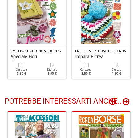
Il
F
R
P
(d
n
+
D
I MIEI PUNTI ALL UNCINETTO N.17
I MIEI PUNTI ALL UNCINETTO N.16
Speciale Fiori
Impara E Crea
Cartacea
Digitale
Cartacea
Digitale
3.50 €
1.50 €
3.50 €
1.50 €
S
POTREBBE INTERESSARTI ANCHE..
b
M
al
u
n
+
D