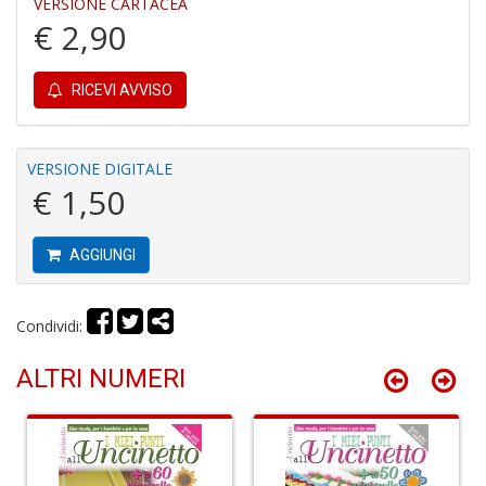
VERSIONE CARTACEA
n
€ 2,90
+
D
RICEVI AVVISO
VERSIONE DIGITALE
It
€ 1,50
d
la
s
g
AGGIUNGI
m
H
D
Condividi:
n
+
ALTRI NUMERI
D