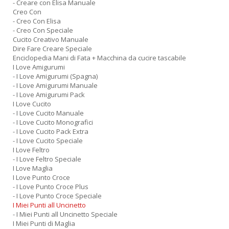
- Creare con Elisa Manuale
Creo Con
- Creo Con Elisa
- Creo Con Speciale
Cucito Creativo Manuale
Dire Fare Creare Speciale
Enciclopedia Mani di Fata + Macchina da cucire tascabile
I Love Amigurumi
- I Love Amigurumi (Spagna)
- I Love Amigurumi Manuale
- I Love Amigurumi Pack
I Love Cucito
- I Love Cucito Manuale
- I Love Cucito Monografici
- I Love Cucito Pack Extra
- I Love Cucito Speciale
I Love Feltro
- I Love Feltro Speciale
I Love Maglia
I Love Punto Croce
- I Love Punto Croce Plus
- I Love Punto Croce Speciale
I Miei Punti all Uncinetto
- I Miei Punti all Uncinetto Speciale
I Miei Punti di Maglia