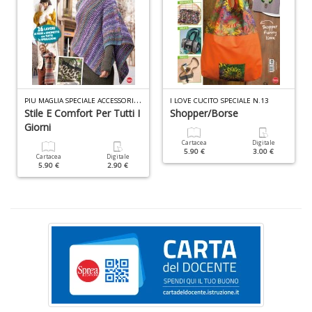
I
L
P
IU MAGLIA SPECIALE ACCESSORI N.12
A
I LOVE CUCITO SPECIALE N.13
Stile E Comfort Per Tutti I
Shopper/Borse
n
+
Giorni
D
Cartacea
Digitale
5.90 €
3.00 €
Cartacea
Digitale
5.90 €
2.90 €
U
pe
c
s
B
M
n
+