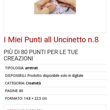
6
n
c
c
di
in
o
I Miei Punti all Uncinetto n.8
1
PIÙ DI 80 PUNTI PER LE TUE
f
CREAZIONI
TIPOLOGIA:
arretrati
DISPONIBILI:
Prodotto disponibile solo in digitale
CATEGORIA:
Creatività
PAGINE: 80
G
FORMATO: 14.8 × 22.5 cm
S
S
E