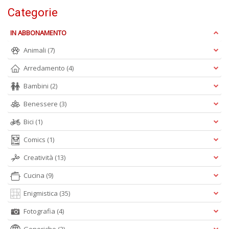
D
Categorie
IN ABBONAMENTO
Animali
(7)
Arredamento
(4)
Bambini
(2)
A
Benessere
(3)
L
O
Bici
(1)
C
n
Comics
(1)
Creatività
(13)
Cucina
(9)
Enigmistica
(35)
Fotografia
(4)