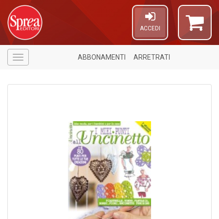
ACCEDI
ABBONAMENTI
ARRETRATI
Menù
1
f