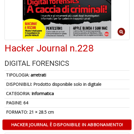
U
a
di
Hacker Journal n.228
a
DIGITAL FORENSICS
TIPOLOGIA:
arretrati
DISPONIBILI:
Prodotto disponibile solo in digitale
A
CATEGORIA:
Informatica
di
Il
PAGINE: 64
m
C
FORMATO: 21 × 28.5 cm
HACKER JOURNAL È DISPONIBILE IN ABBONAMENTO!