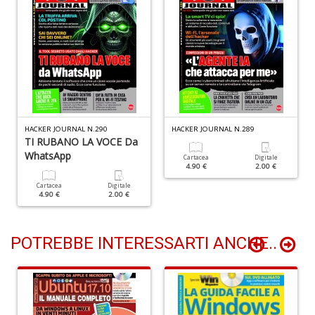
D
C
C
la
S
D
HACKER JOURNAL N.290
HACKER JOURNAL N.289
n
TI RUBANO LA VOCE Da
+
WhatsApp
D
Cartacea
Digitale
4.90 €
2.00 €
Cartacea
Digitale
4.90 €
2.00 €
POTREBBE INTERESSARTI ANCHE..
I
M
D
n