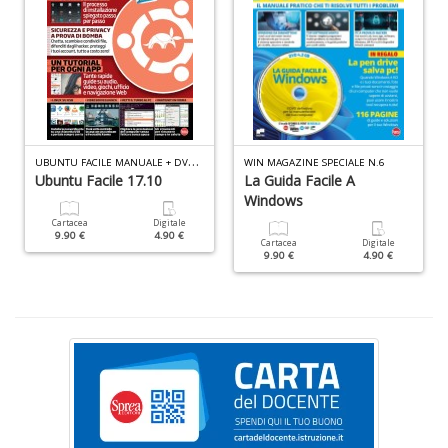
+
D
Il
U
BUNTU FACILE MANUALE + DVD N.4
WIN MAGAZINE SPECIALE N.6
c
Ubuntu Facile 17.10
La Guida Facile A
e
Windows
le
Cartacea
Digitale
st
9.90 €
4.90 €
N
Cartacea
Digitale
9.90 €
4.90 €
P
n
+
D
Il