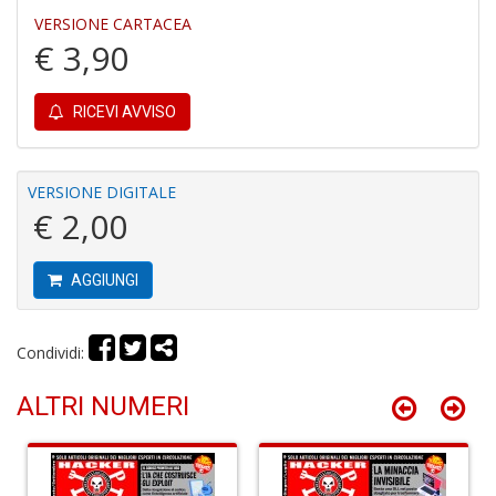
VERSIONE CARTACEA
€ 3,90
L
L
RICEVI AVVISO
M
n
+
VERSIONE DIGITALE
D
€ 2,00
AGGIUNGI
S
N
Condividi:
Il
F
S
ALTRI NUMERI
n
+
D