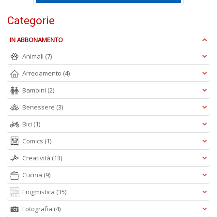
Li
d
Categorie
C
n
+
IN ABBONAMENTO
D
Animali
(7)
Arredamento
(4)
Bambini
(2)
Benessere
(3)
Bici
(1)
A
L
Comics
(1)
O
C
Creatività
(13)
n
Cucina
(9)
Enigmistica
(35)
Fotografia
(4)