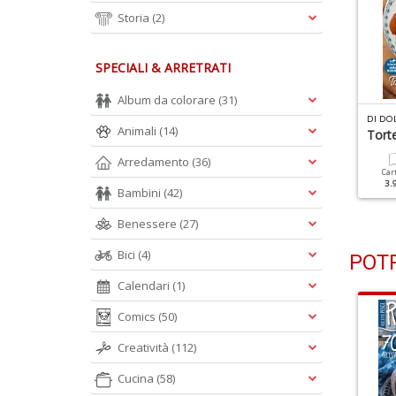
Storia
(2)
SPECIALI & ARRETRATI
Album da colorare
(31)
I DOLCE IN DOLCE N.109
DI DOLCE IN DOLCE N.108
DI DO
Animali
(14)
enza Glutine
Torte Classiche
Torte
Arredamento
(36)
Cartacea
Digitale
Cartacea
Digitale
Car
2.90 €
1.50 €
2.90 €
1.50 €
3.
Bambini
(42)
Benessere
(27)
Bici
(4)
POTR
Calendari
(1)
Comics
(50)
Creatività
(112)
Cucina
(58)