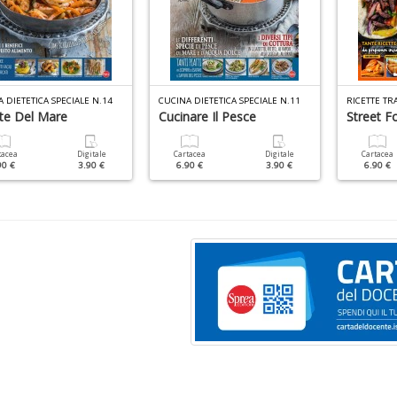
 DIETETICA SPECIALE N.14
CUCINA DIETETICA SPECIALE N.11
tte Del Mare
Cucinare Il Pesce
Street F
tacea
Digitale
Cartacea
Digitale
Cartacea
90 €
3.90 €
6.90 €
3.90 €
6.90 €