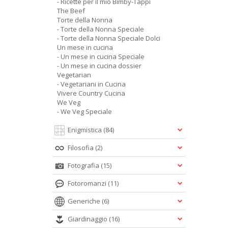
- Ricette per il mio Bimby-Tappi
The Beef
Torte della Nonna
- Torte della Nonna Speciale
- Torte della Nonna Speciale Dolci
Un mese in cucina
- Un mese in cucina Speciale
- Un mese in cucina dossier
Vegetarian
- Vegetariani in Cucina
Vivere Country Cucina
We Veg
- We Veg Speciale
Enigmistica
(84)
Filosofia
(2)
Fotografia
(15)
Fotoromanzi
(11)
Generiche
(6)
Giardinaggio
(16)