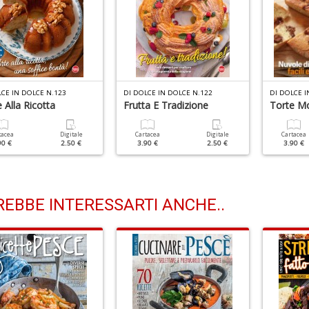
LCE IN DOLCE N.123
DI DOLCE IN DOLCE N.122
DI DOLCE I
 Alla Ricotta
Frutta E Tradizione
Torte M
tacea
Digitale
Cartacea
Digitale
Cartacea
90 €
2.50 €
3.90 €
2.50 €
3.90 €
EBBE INTERESSARTI ANCHE..