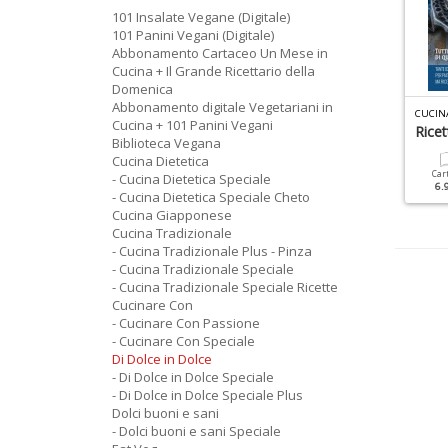
101 Insalate Vegane (Digitale)
101 Panini Vegani (Digitale)
Abbonamento Cartaceo Un Mese in
Cucina + Il Grande Ricettario della
Domenica
Abbonamento digitale Vegetariani in
C
UCINA TRADIZIONALE SPECIALE N.12
I DOLCE IN DOLCE SPECIALE N.68
CUCINA
Cucina + 101 Panini Vegani
ritti E Frittelle
Pasta Fresca
Rice
Biblioteca Vegana
Cucina Dietetica
Cartacea
Digitale
Cartacea
Digitale
Car
- Cucina Dietetica Speciale
6.90 €
3.50 €
6.90 €
3.50 €
6.
- Cucina Dietetica Speciale Cheto
Cucina Giapponese
Cucina Tradizionale
- Cucina Tradizionale Plus - Pinza
- Cucina Tradizionale Speciale
- Cucina Tradizionale Speciale Ricette
Cucinare Con
- Cucinare Con Passione
- Cucinare Con Speciale
Di Dolce in Dolce
- Di Dolce in Dolce Speciale
- Di Dolce in Dolce Speciale Plus
Dolci buoni e sani
- Dolci buoni e sani Speciale