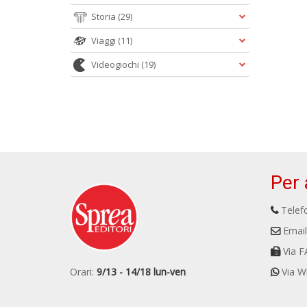
Storia
(29)
Viaggi
(11)
Videogiochi
(19)
Per 
Telefo
Email
Via F
Orari:
9/13 - 14/18 lun-ven
Via W