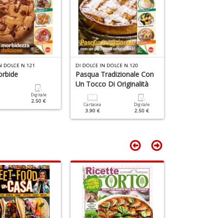
D
+
D
6
f
+
N DOLCE N.121
DI DOLCE IN DOLCE N.120
DI DOLCE IN DO
di
orbide
Pasqua Tradizionale Con
Frittelle E D
in
Un Tocco Di Originalità
r
Digitale
Cartacea
2.50 €
3.50 €
Cartacea
Digitale
3.90 €
2.50 €