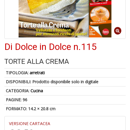
Il
F
Di Dolce in Dolce n.115
1
f
TORTE ALLA CREMA
+
2
TIPOLOGIA:
arretrati
s
c
DISPONIBILI:
Prodotto disponibile solo in digitale
CATEGORIA:
Cucina
PAGINE: 96
FORMATO: 14.2 × 20.8 cm
VERSIONE CARTACEA
S