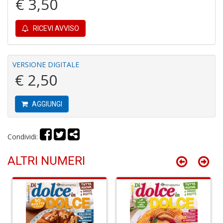
€ 3,50
Gh
A
C
RICEVI AVVISO
D
n
+
D
VERSIONE DIGITALE
€ 2,50
AGGIUNGI
D
A
Vi
Condividi:
M
n
ALTRI NUMERI
+
D