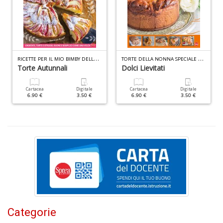
P
al
P
B
M
n
R
ICETTE PER IL MIO BIMBY DELLA NONNA N.3
T
ORTE DELLA NONNA SPECIALE N.55
+
Torte Autunnali
Dolci Lievitati
D
Cartacea
Digitale
Cartacea
Digitale
6.90 €
3.50 €
6.90 €
3.50 €
S
S
n
+
D
Categorie