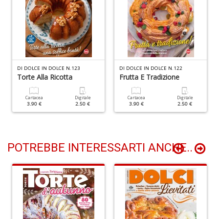
P
Vi
S
n
+
D
DI DOLCE IN DOLCE N.123
DI DOLCE IN DOLCE N.122
Torte Alla Ricotta
Frutta E Tradizione
Cartacea
Digitale
Cartacea
Digitale
3.90 €
2.50 €
3.90 €
2.50 €
L
D
POTREBBE INTERESSARTI ANCHE..
Vi
n
+
D