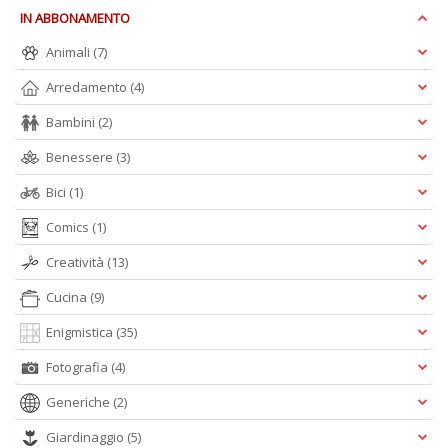
IN ABBONAMENTO
Animali
(7)
A
L
Arredamento
(4)
O
C
Bambini
(2)
n
Benessere
(3)
Bici
(1)
Comics
(1)
Creatività
(13)
Cucina
(9)
Enigmistica
(35)
Fotografia
(4)
Generiche
(2)
Giardinaggio
(5)