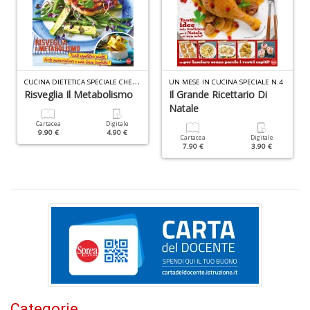
L
Il
n
+
D
C
UCINA DIETETICA SPECIALE CHETO N.1
UN MESE IN CUCINA SPECIALE N.4
Risveglia Il Metabolismo
Il Grande Ricettario Di
Natale
Cartacea
Digitale
S
9.90 €
4.90 €
Cartacea
Digitale
L
7.90 €
3.90 €
n
+
D
C
G
n
+
Categorie