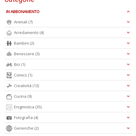
D
IN ABBONAMENTO
Animali
(7)
Arredamento
(4)
Bambini
(2)
A
Benessere
(3)
L
Bici
(1)
O
C
Comics
(1)
n
Creatività
(13)
Cucina
(9)
Enigmistica
(35)
Fotografia
(4)
Generiche
(2)