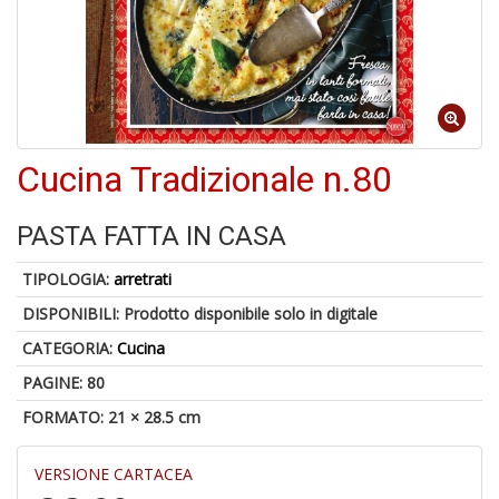
Il
m
c
+
di
Cucina Tradizionale n.80
in
o
PASTA FATTA IN CASA
TIPOLOGIA:
arretrati
1
f
DISPONIBILI:
Prodotto disponibile solo in digitale
CATEGORIA:
Cucina
PAGINE: 80
FORMATO: 21 × 28.5 cm
VERSIONE CARTACEA
K-