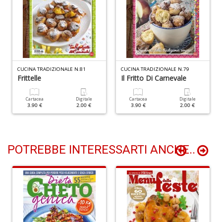
C
c
R
CUCINA TRADIZIONALE N.81
CUCINA TRADIZIONALE N.79
C
Frittelle
Il Fritto Di Carnevale
C
n
+
Cartacea
Digitale
Cartacea
Digitale
3.90 €
2.00 €
3.90 €
2.00 €
D
POTREBBE INTERESSARTI ANCHE..
I
S
O
D