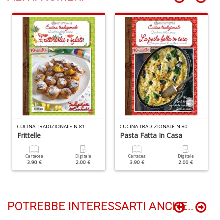
C
B
di
C
la
S
n
+
D
CUCINA TRADIZIONALE N.81
CUCINA TRADIZIONALE N.80
Frittelle
Pasta Fatta In Casa
Cartacea
Digitale
Cartacea
Digitale
3.90 €
2.00 €
3.90 €
2.00 €
C
d
POTREBBE INTERESSARTI ANCHE..
C
Il