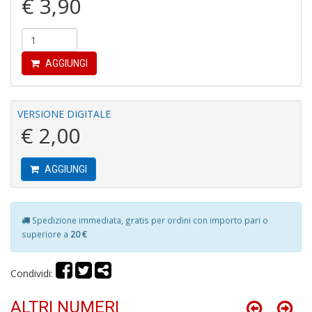
€ 3,90
P
C
C
AGGIUNGI
S
n
+
VERSIONE DIGITALE
D
€ 2,00
AGGIUNGI
R
ri
C
Spedizione immediata, gratis per ordini con importo pari o
T
superiore a
20 €
S
n
Condividi:
+
D
ALTRI NUMERI