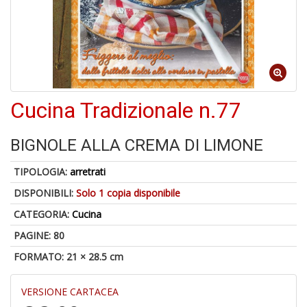
6
n
in
di
Cucina Tradizionale n.77
BIGNOLE ALLA CREMA DI LIMONE
A
TIPOLOGIA:
arretrati
p
u
DISPONIBILI:
Solo 1 copia disponibile
a
CATEGORIA:
Cucina
a
C
PAGINE: 80
G
FORMATO: 21 × 28.5 cm
VERSIONE CARTACEA