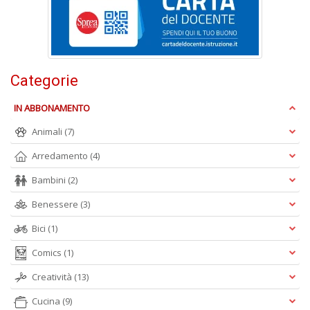
M
Ai
P
1
Categorie
e
M
IN ABBONAMENTO
M
M
Animali
(7)
M
Arredamento
(4)
n
+
Bambini
(2)
D
Benessere
(3)
Bici
(1)
Comics
(1)
Creatività
(13)
A
Cucina
(9)