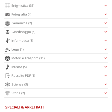
L
O
Enigmistica
(35)
C
Fotografia
(4)
n
Generiche
(2)
Giardinaggio
(5)
Informatica
(8)
Leggi
(1)
Motori e Trasporti
(11)
Musica
(5)
Raccolte PDF
(1)
Scienze
(3)
Storia
(2)
SPECIALI & ARRETRATI