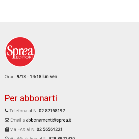
Orari:
9/13 - 14/18 lun-ven
Per abbonarti
Telefona al N.
02 87168197
Email a
abbonamenti@sprea.it
Via FAX al N.
02 56561221
Via WhatsApp al N.
329 3922420