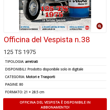
6
n
c
c
Officina del Vespista n.38
di
in
o
125 TS 1975
TIPOLOGIA:
arretrati
DISPONIBILI:
Prodotto disponibile solo in digitale
CATEGORIA:
Motori e Trasporti
PAGINE: 80
FORMATO: 21 × 28.5 cm
V
in
c
OFFICINA DEL VESPISTA È DISPONIBILE IN
t
ABBONAMENTO!