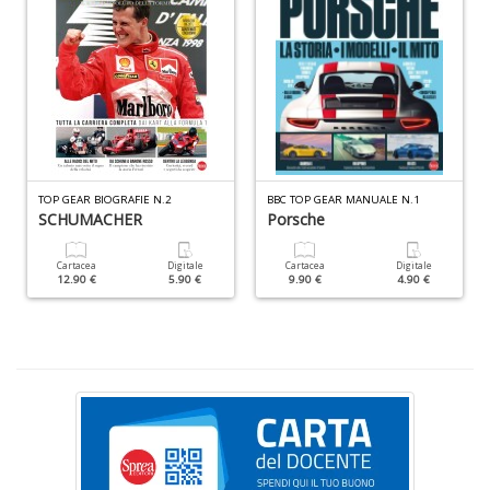
S
S
M
TOP GEAR BIOGRAFIE N.2
BBC TOP GEAR MANUALE N.1
SCHUMACHER
Porsche
n
+
D
Cartacea
Digitale
Cartacea
Digitale
12.90 €
5.90 €
9.90 €
4.90 €
G
S
n
+
D