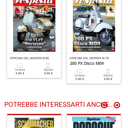
L
II
G
M
a
co
H
D
n
+
OFFICINA DEL VESPISTA N.80
OFFICINA DEL VESPISTA N.79
D
200 PX Disco M09
Cartacea
Digitale
5.90 €
3.00 €
Cartacea
Digitale
5.90 €
3.00 €
B
C
R
POTREBBE INTERESSARTI ANCHE..
S
n
+
D