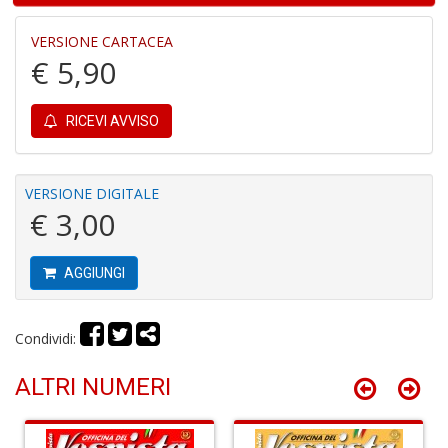
di
P
VERSIONE CARTACEA
€ 5,90
RICEVI AVVISO
A
VERSIONE DIGITALE
e
€ 3,00
L
I
L
AGGIUNGI
C
S
n
Condividi:
+
D
ALTRI NUMERI