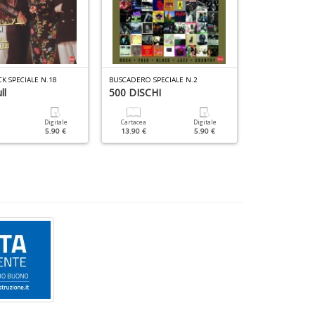
CK SPECIALE N.18
BUSCADERO SPECIALE N.2
VINILE SPECIALE
ll
500 DISCHI
Gianni Mora
Digitale
Cartacea
Digitale
Cartacea
5.90 €
13.90 €
5.90 €
12.90 €