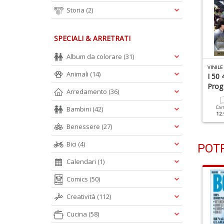
Storia
(2)
SPECIALI & ARRETRATI
Album da colorare
(31)
INILE N.37
VINILE N.36
VINILE
Animali
(14)
' Anno D' Oro Della
Sex Pistols
I 50 
usica Italiana
Prog 
Arredamento
(36)
Cartacea
11.90 €
Cartacea
Digitale
Bambini
(42)
Car
11.90 €
4.90 €
12.
Benessere
(27)
Bici
(4)
POTR
Calendari
(1)
Comics
(50)
Creatività
(112)
Cucina
(58)