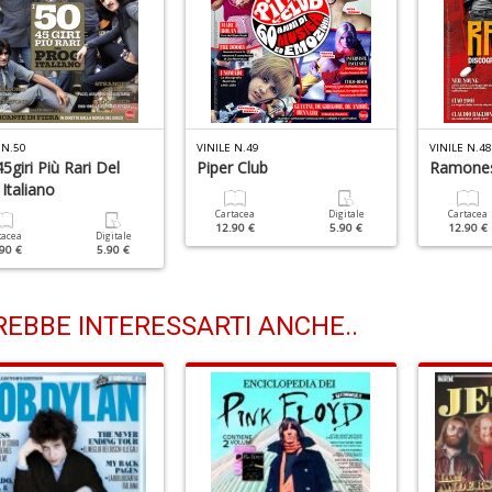
 N.50
VINILE N.49
VINILE N.48
45giri Più Rari Del
Piper Club
Ramone
Italiano
Cartacea
Digitale
Cartacea
12.90 €
5.90 €
12.90 €
tacea
Digitale
90 €
5.90 €
EBBE INTERESSARTI ANCHE..