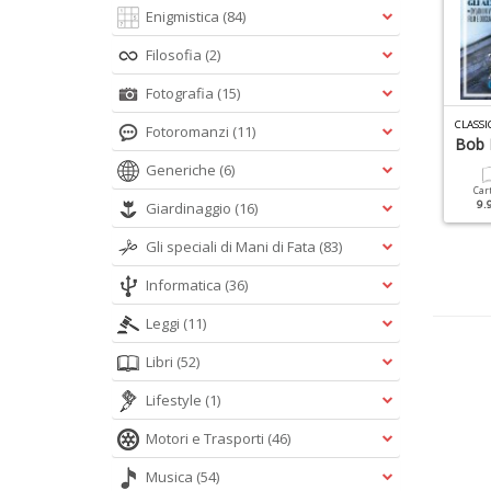
Enigmistica
(84)
Filosofia
(2)
Fotografia
(15)
INILE COMPIEGA N.1
VINILE SPECIALE N.1
CLASS
Fotoromanzi
(11)
abrizio De Andrè
Guccini
Bob 
Generiche
(6)
Cartacea
Cartacea
Digitale
Car
17.90 €
12.90 €
5.90 €
9.
Giardinaggio
(16)
Gli speciali di Mani di Fata
(83)
Informatica
(36)
Leggi
(11)
Libri
(52)
Lifestyle
(1)
Motori e Trasporti
(46)
Musica
(54)