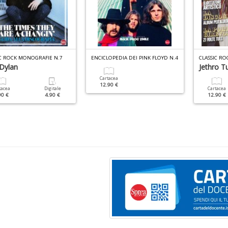
IC ROCK MONOGRAFIE N.7
ENCICLOPEDIA DEI PINK FLOYD N.4
CLASSIC RO
Dylan
Jethro Tu
Cartacea
12.90 €
tacea
Digitale
Cartacea
90 €
4.90 €
12.90 €