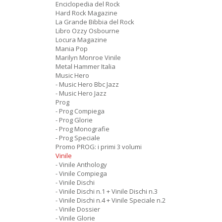
Enciclopedia del Rock
Hard Rock Magazine
La Grande Bibbia del Rock
Libro Ozzy Osbourne
Locura Magazine
Mania Pop
Marilyn Monroe Vinile
Metal Hammer Italia
Music Hero
- Music Hero Bbc Jazz
- Music Hero Jazz
Prog
- Prog Compiega
- Prog Glorie
- Prog Monografie
- Prog Speciale
Promo PROG: i primi 3 volumi
Vinile
- Vinile Anthology
- Vinile Compiega
- Vinile Dischi
- Vinile Dischi n.1 + Vinile Dischi n.3
- Vinile Dischi n.4 + Vinile Speciale n.2
- Vinile Dossier
- Vinile Glorie