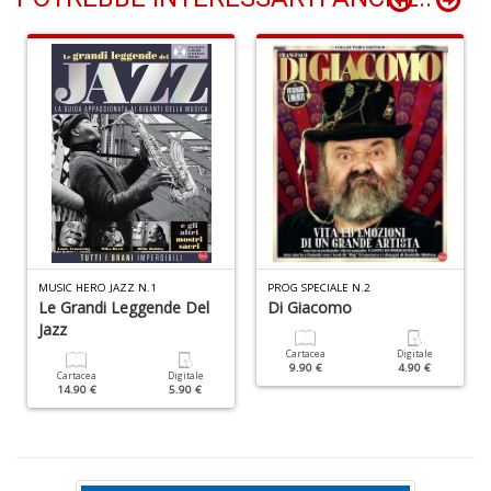
C
U
A
C
n
+
D
MUSIC HERO JAZZ N.1
PROG SPECIALE N.2
Le Grandi Leggende Del
Di Giacomo
O
i
Jazz
li
Cartacea
Digitale
P
9.90 €
4.90 €
Cartacea
Digitale
P
14.90 €
5.90 €
n
+
D