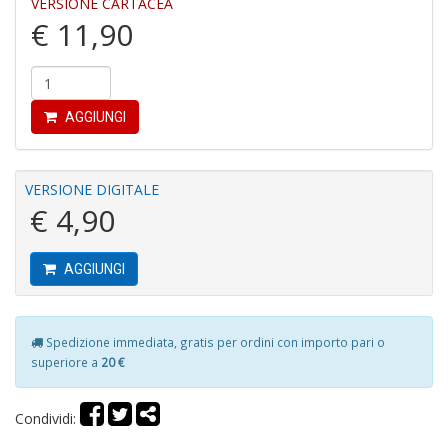
VERSIONE CARTACEA
€ 11,90
A
di
AGGIUNGI
C
C
C
C
VERSIONE DIGITALE
S
€ 4,90
n
+
D
AGGIUNGI
Spedizione immediata, gratis per ordini con importo pari o
B
superiore a
20 €
e
N
d
Condividi:
Il
F