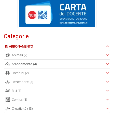
S
S
n
+
Categorie
D
IN ABBONAMENTO
Animali
(7)
Arredamento
(4)
Bambini
(2)
A
Benessere
(3)
L
O
Bici
(1)
C
n
Comics
(1)
Creatività
(13)