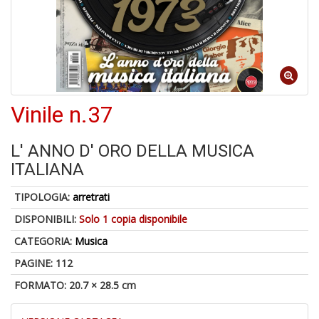
4
n
in
Vinile n.37
di
L' ANNO D' ORO DELLA MUSICA
ITALIANA
TIPOLOGIA:
arretrati
U
DISPONIBILI:
Solo 1 copia disponibile
a
c
CATEGORIA:
Musica
D
PAGINE: 112
M
FORMATO: 20.7 × 28.5 cm