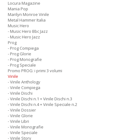
Locura Magazine
Mania Pop
Marilyn Monroe Vinile
Metal Hammer Italia
Music Hero
- Music Hero Bbc Jazz
- Music Hero Jazz
Prog
- Prog Compiega
- Prog Glorie
- Prog Monografie
- Prog Speciale
Promo PROG: i primi 3 volumi
Vinile
- Vinile Anthology
- Vinile Compiega
- Vinile Dischi
- Vinile Dischi n.1 + Vinile Dischi n.3
- Vinile Dischi n.4 + Vinile Speciale n.2
- Vinile Dossier
- Vinile Glorie
- Vinile Libri
- Vinile Monografie
- Vinile Speciale
- Vinile Story