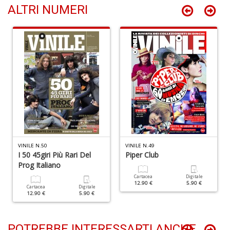
ALTRI NUMERI
S
n
+
D
N
fi
M
di
F
N
VINILE N.50
VINILE N.49
n
I 50 45giri Più Rari Del
Piper Club
+
Prog Italiano
D
Cartacea
Digitale
12.90 €
5.90 €
Cartacea
Digitale
12.90 €
5.90 €
POTREBBE INTERESSARTI ANCHE..