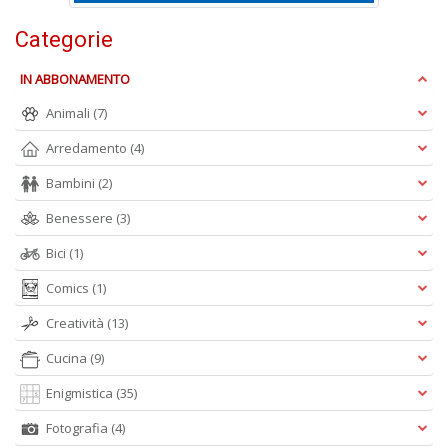
L
P
Categorie
n
+
IN ABBONAMENTO
D
Animali
(7)
Arredamento
(4)
Bambini
(2)
S
Benessere
(3)
P
P
Bici
(1)
M
n
Comics
(1)
+
D
Creatività
(13)
Cucina
(9)
Enigmistica
(35)
Fotografia
(4)
c
C