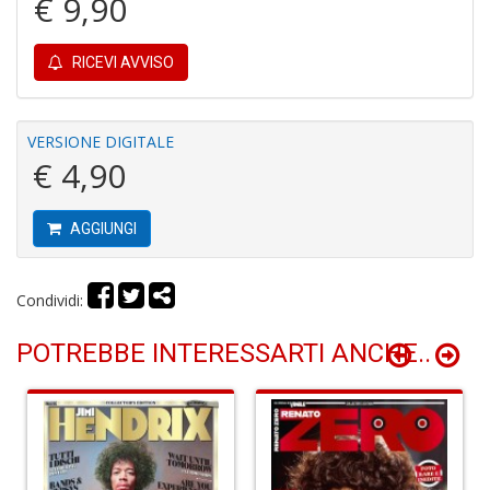
€ 9,90
r
RICEVI AVVISO
VERSIONE DIGITALE
€ 4,90
Fa
C
S
AGGIUNGI
n
+
D
Condividi:
POTREBBE INTERESSARTI ANCHE..
6
t
Il
M
A