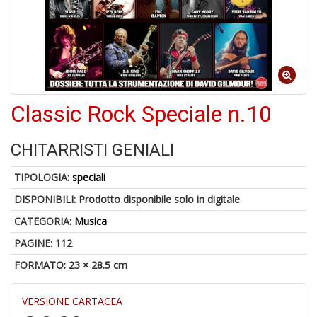
A
a
Classic Rock Speciale n.10
a
L
P
CHITARRISTI GENIALI
TIPOLOGIA:
speciali
DISPONIBILI:
Prodotto disponibile solo in digitale
CATEGORIA:
Musica
PAGINE: 112
6
FORMATO: 23 × 28.5 cm
f
+
di
VERSIONE CARTACEA
in