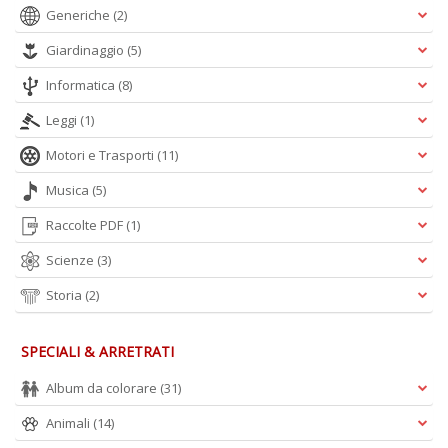
Generiche
(2)
n
+
Giardinaggio
(5)
D
Informatica
(8)
Leggi
(1)
Motori e Trasporti
(11)
Musica
(5)
A
Raccolte PDF
(1)
L
Scienze
(3)
O
C
Storia
(2)
n
SPECIALI & ARRETRATI
Album da colorare
(31)
Animali
(14)