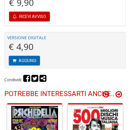
€ 9,90
RICEVI AVVISO
C
P
P
VERSIONE DIGITALE
C
€ 4,90
n
+
D
AGGIUNGI
Condividi:
B
POTREBBE INTERESSARTI ANCHE..
n
+
D