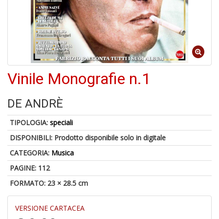
6
n
c
c
Vinile Monografie n.1
di
in
o
DE ANDRÈ
TIPOLOGIA:
speciali
DISPONIBILI:
Prodotto disponibile solo in digitale
CATEGORIA:
Musica
A
a
PAGINE: 112
G
S
FORMATO: 23 × 28.5 cm
VERSIONE CARTACEA