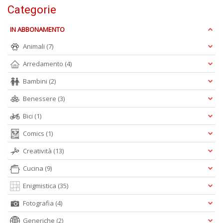
Categorie
IN ABBONAMENTO
Animali
(7)
Fr
di
Arredamento
(4)
m
e
Bambini
(2)
c
R
Benessere
(3)
T
n
Bici
(1)
+
D
Comics
(1)
Creatività
(13)
Cucina
(9)
Enigmistica
(35)
C
G
Fotografia
(4)
n
+
Generiche
(2)