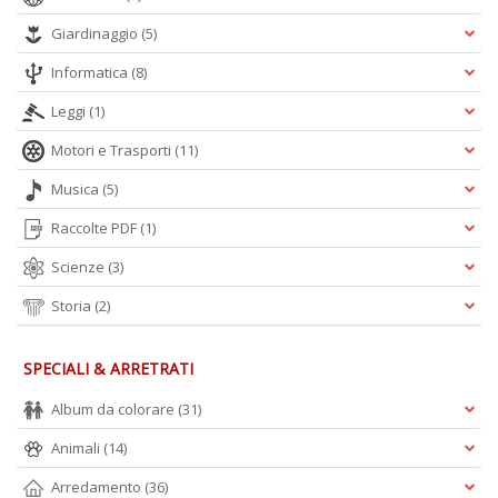
D
Giardinaggio
(5)
Informatica
(8)
Leggi
(1)
Motori e Trasporti
(11)
Musica
(5)
A
L
Raccolte PDF
(1)
O
C
Scienze
(3)
n
Storia
(2)
SPECIALI & ARRETRATI
Album da colorare
(31)
Animali
(14)
Arredamento
(36)