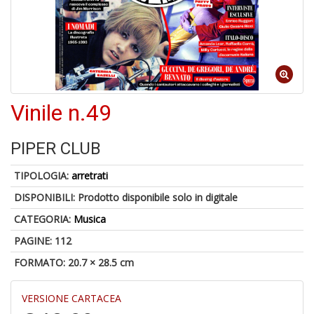
S
p
u
a
-
C
Vinile n.49
PIPER CLUB
TIPOLOGIA:
arretrati
DISPONIBILI:
Prodotto disponibile solo in digitale
A
CATEGORIA:
Musica
a
a
PAGINE: 112
P
C
FORMATO: 20.7 × 28.5 cm
VERSIONE CARTACEA