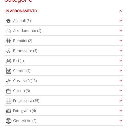
e
t
IN ABBONAMENTO
D
M
Animali
(5)
n
Arredamento
(4)
+
D
Bambini
(2)
Benessere
(3)
Bici
(1)
Comics
(1)
Creatività
(13)
A
L
Cucina
(9)
O
C
Enigmistica
(35)
n
Fotografia
(4)
Generiche
(2)