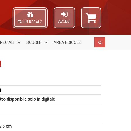
ACCEDI
FAI UN REGALO
PECIALI
SCUOLE
AREA
EDICOLE
1
A
1
A
e
T
L
i
L
1
O
A
I
O
C
to disponibile solo in digitale
di
L
d
n
a
a
C
V
a
S
n
S
n
+
+
D
8.5 cm
D