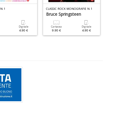
 N.1
CLASSIC ROCK MONOGRAFIE N.1
CLASSIC ROCK ST
Bruce Springsteen
ELVIS
Digitale
Cartacea
Digitale
Cartacea
4.90 €
9.90 €
4.90 €
12.90 €