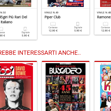
 N.50
VINILE N.49
VINILE N.48
45giri Più Rari Del
Piper Club
Ramone
Italiano
Cartacea
Digitale
Cartacea
12.90 €
5.90 €
12.90 €
tacea
Digitale
90 €
5.90 €
EBBE INTERESSARTI ANCHE..