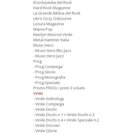
Enciclopedia del Rock
Hard Rock Magazine
La Grande Bibbia del Rock
Libro Ozzy Osbourne
Locura Magazine
Mania Pop
Marilyn Monroe Vinile
Metal Hammer Italia
Music Hero
- Music Hero Bbc Jazz
- Music Hero Jazz
Prog
- Prog Compiega
- Prog Glorie
- Prog Monografie
- Prog Speciale
Promo PROG: i primi 3 volumi
Vinile
- Vinile Anthology
- Vinile Compiega
- Vinile Dischi
- Vinile Dischi n.1 + Vinile Dischi n.3
- Vinile Dischi n.4 + Vinile Speciale n.2
- Vinile Dossier
- Vinile Glorie