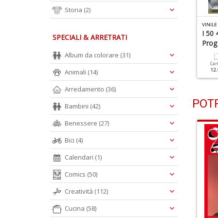
Storia
(2)
INILE N.37
VINILE N.36
VINILE
' Anno D' Oro Della
Sex Pistols
I 50 
SPECIALI & ARRETRATI
usica Italiana
Prog 
Album da colorare
(31)
Cartacea
11.90 €
Cartacea
Digitale
Car
11.90 €
4.90 €
12.
Animali
(14)
Arredamento
(36)
POTR
Bambini
(42)
Benessere
(27)
Bici
(4)
Calendari
(1)
Comics
(50)
Creatività
(112)
Cucina
(58)