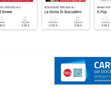
001 SPECIALE N.3
BUSCADERO SPECIALE N.1
MANIA POP
d Bowie
La Storia Di Buscadero
K-Pop
tacea
Digitale
Cartacea
Digitale
Cartacea
90 €
5.90 €
12.90 €
5.90 €
9.90 €