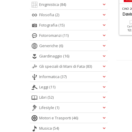
Enigmistica
(84)
LASSIC ROCK MONOGRAFIE N.11
VINILE SPECIALE N.5
CIAO 2
RITPOP
Gianni Morandi
Davi
Filosofia
(2)
Fotografia
(15)
Cartacea
Digitale
Cartacea
Digitale
Car
12.90 €
5.90 €
12.90 €
5.90 €
12.
Fotoromanzi
(11)
Generiche
(6)
Giardinaggio
(16)
Gli speciali di Mani di Fata
(83)
Informatica
(37)
Leggi
(11)
Libri
(52)
Lifestyle
(1)
Motori e Trasporti
(46)
Musica
(54)