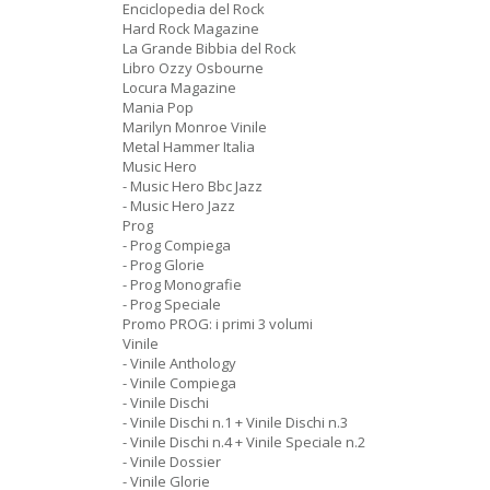
Enciclopedia del Rock
Hard Rock Magazine
La Grande Bibbia del Rock
Libro Ozzy Osbourne
Locura Magazine
Mania Pop
Marilyn Monroe Vinile
Metal Hammer Italia
Music Hero
- Music Hero Bbc Jazz
- Music Hero Jazz
Prog
- Prog Compiega
- Prog Glorie
- Prog Monografie
- Prog Speciale
Promo PROG: i primi 3 volumi
Vinile
- Vinile Anthology
- Vinile Compiega
- Vinile Dischi
- Vinile Dischi n.1 + Vinile Dischi n.3
- Vinile Dischi n.4 + Vinile Speciale n.2
- Vinile Dossier
- Vinile Glorie