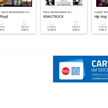
IC ROCK MONOGRAFIE N.3
PROG MONOGRAFIE N.2
CLASSIC RO
Floyd
KRAUTROCK
Hip Hop
tacea
Digitale
Cartacea
Digitale
Cartacea
90 €
4.90 €
12.90 €
5.90 €
9.90 €