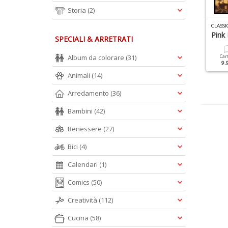
Storia
(2)
LASSIC ROCK SPECIALE N.16
PROG GLORIE N.1
CLASS
ing Crimson
Le Glorie Del Prog Italiano
Pink 
SPECIALI & ARRETRATI
Album da colorare
(31)
Cartacea
Digitale
Cartacea
Digitale
Car
12.90 €
5.90 €
12.90 €
5.90 €
9.
Animali
(14)
Arredamento
(36)
Bambini
(42)
Benessere
(27)
Bici
(4)
Calendari
(1)
Comics
(50)
Creatività
(112)
Cucina
(58)