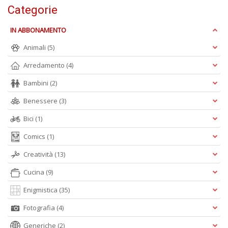
Categorie
C
C
n
IN ABBONAMENTO
+
D
Animali
(5)
Arredamento
(4)
Bambini
(2)
Benessere
(3)
Bici
(1)
E
Comics
(1)
Il
M
Creatività
(13)
G
n
Cucina
(9)
+
D
Enigmistica
(35)
Fotografia
(4)
Generiche
(2)