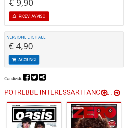
€ 9,90
4
RICEVI AVVISO
f
+
v
di
VERSIONE DIGITALE
g
€ 4,90
AGGIUNGI
Condividi:
P
POTREBBE INTERESSARTI ANCHE..
e
m
d
G
Ci
R
S