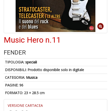
C
I
Music Hero n.11
FENDER
6
n
TIPOLOGIA:
speciali
c
c
DISPONIBILI:
Prodotto disponibile solo in digitale
di
in
CATEGORIA:
Musica
o
PAGINE: 96
FORMATO: 23 × 28.5 cm
VERSIONE CARTACEA