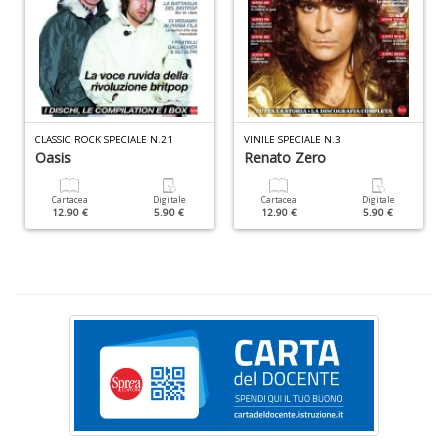
n
+
D
CLASSIC ROCK SPECIALE N.21
VINILE SPECIALE N.3
Oasis
Renato Zero
S
P
R
Cartacea
Digitale
Cartacea
Digitale
12.90 €
5.90 €
12.90 €
5.90 €
T
S
n
+
D
D
d
t