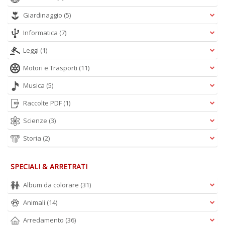
C
Giardinaggio
(5)
n
Informatica
(7)
r
R
Leggi
(1)
n
+
Motori e Trasporti
(11)
D
Musica
(5)
Raccolte PDF
(1)
Scienze
(3)
E
Storia
(2)
il
c
A
SPECIALI & ARRETRATI
n
+
Album da colorare
(31)
D
Animali
(14)
Arredamento
(36)