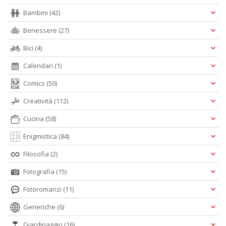
Bambini
(42)
Benessere
(27)
A
Bici
(4)
L
O
Calendari
(1)
C
Comics
(50)
n
Creatività
(112)
Cucina
(58)
Enigmistica
(84)
Filosofia
(2)
Fotografia
(15)
Fotoromanzi
(11)
Generiche
(6)
Giardinaggio
(16)