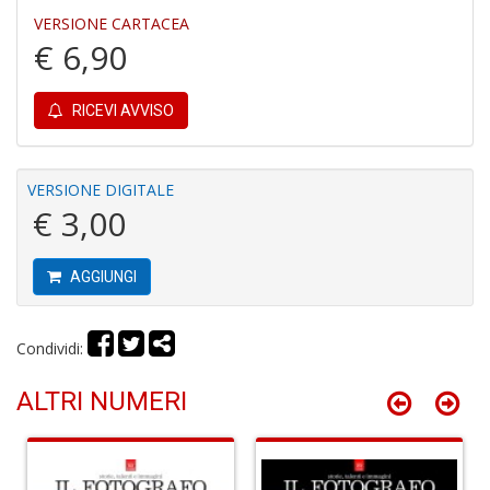
VERSIONE CARTACEA
€ 6,90
RICEVI AVVISO
M
C
VERSIONE DIGITALE
C
€ 3,00
M
n
+
AGGIUNGI
D
Condividi:
Fi
ALTRI NUMERI
X
M
al
u
M