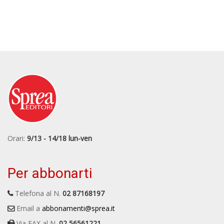
Orari:
9/13 - 14/18 lun-ven
Per abbonarti
Telefona al N.
02 87168197
Email a
abbonamenti@sprea.it
Via FAX al N.
02 56561221