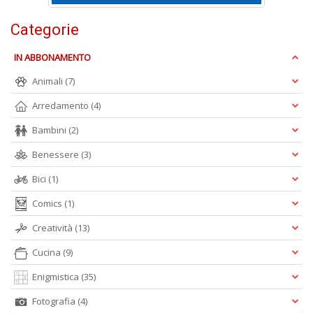
G
n
Categorie
+
D
IN ABBONAMENTO
Animali
(7)
Arredamento
(4)
Bambini
(2)
Benessere
(3)
A
L
Bici
(1)
O
C
Comics
(1)
n
Creatività
(13)
Cucina
(9)
Enigmistica
(35)
Fotografia
(4)