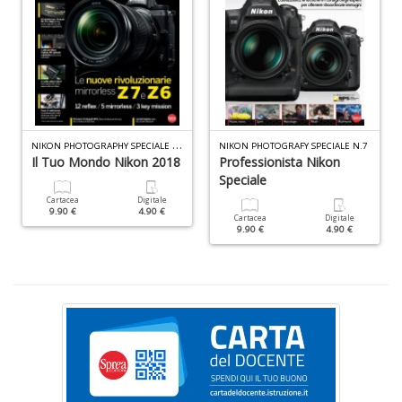
S
n
+
D
N
IKON PHOTOGRAPHY SPECIALE N.10
NIKON PHOTOGRAFY SPECIALE N.7
Il Tuo Mondo Nikon 2018
Professionista Nikon
Speciale
G
A
Cartacea
Digitale
9.90 €
4.90 €
n
Cartacea
Digitale
9.90 €
4.90 €
+
D
L
U
di