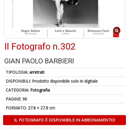
A
p
u
a
Il Fotografo n.302
H
GIAN PAOLO BARBIERI
TIPOLOGIA:
arretrati
DISPONIBILI:
Prodotto disponibile solo in digitale
CATEGORIA:
Fotografia
6
PAGINE: 96
f
+
FORMATO: 27.8 × 27.8 cm
di
in
IL FOTOGRAFO È DISPONIBILE IN ABBONAMENTO!
r