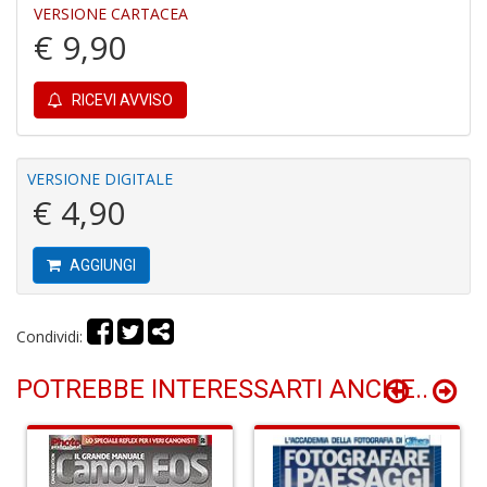
VERSIONE CARTACEA
€ 9,90
RICEVI AVVISO
In
C
VERSIONE DIGITALE
C
€ 4,90
C
S
n
AGGIUNGI
+
D
Condividi:
POTREBBE INTERESSARTI ANCHE..
G
S
S
I