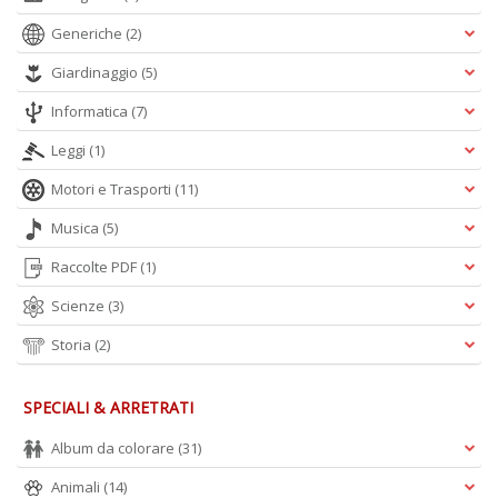
Generiche
(2)
S
Pi
Giardinaggio
(5)
M
al
Informatica
(7)
u
n
Leggi
(1)
+
Motori e Trasporti
(11)
D
Musica
(5)
Raccolte PDF
(1)
Scienze
(3)
Storia
(2)
A
L
SPECIALI & ARRETRATI
O
C
Album da colorare
(31)
n
Animali
(14)