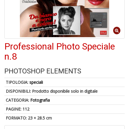
1
n
Professional Photo Speciale
in
di
n.8
PHOTOSHOP ELEMENTS
TIPOLOGIA:
speciali
DISPONIBILI:
Prodotto disponibile solo in digitale
6
CATEGORIA:
Fotografia
f
+
PAGINE: 112
di
FORMATO: 23 × 28.5 cm
in
r