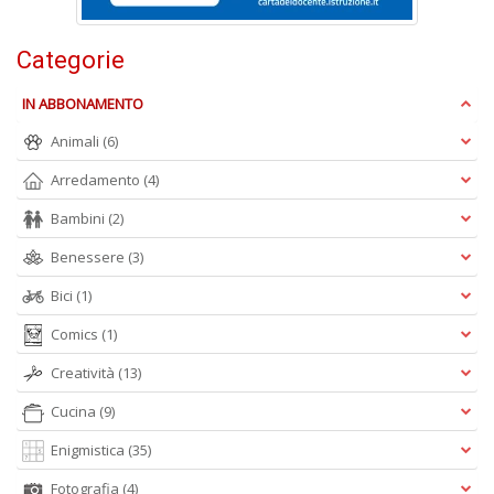
al
M
Categorie
L
P
n
IN ABBONAMENTO
+
Animali
(6)
D
Arredamento
(4)
Bambini
(2)
Benessere
(3)
I
ba
Bici
(1)
d
fe
Comics
(1)
S
n
Creatività
(13)
+
Cucina
(9)
D
Enigmistica
(35)
Fotografia
(4)