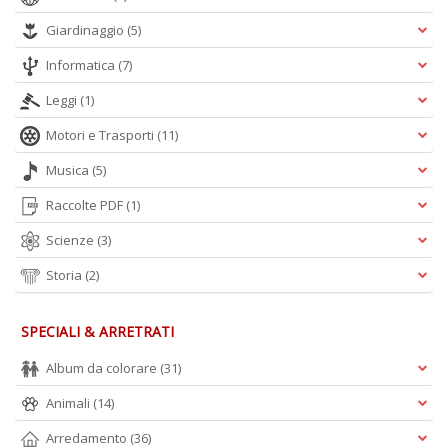
Is
Giardinaggio
(5)
di
po
Informatica
(7)
K
n
Leggi
(1)
+
D
Motori e Trasporti
(11)
Musica
(5)
Raccolte PDF
(1)
Scienze
(3)
Storia
(2)
A
L
SPECIALI & ARRETRATI
O
C
Album da colorare
(31)
n
Animali
(14)
Arredamento
(36)