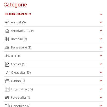
Categorie
S
S
IN ABBONAMENTO
n
+
Animali
(5)
D
Arredamento
(4)
Bambini
(2)
Benessere
(3)
F
Bici
(1)
C
B
Comics
(1)
d
e
Creatività
(13)
n
+
Cucina
(9)
D
Enigmistica
(35)
Fotografia
(4)
Generiche
(2)