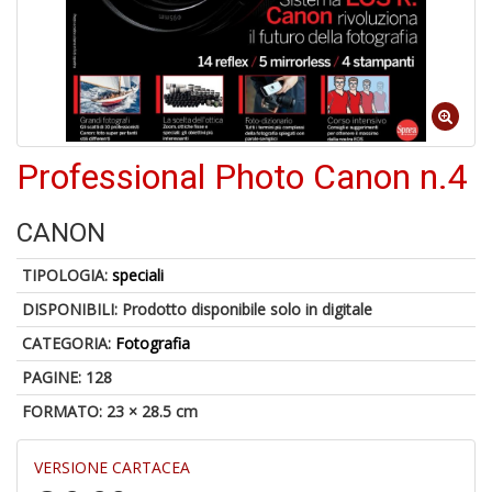
6
n
in
di
Professional Photo Canon n.4
CANON
TIPOLOGIA:
speciali
DISPONIBILI:
Prodotto disponibile solo in digitale
A
CATEGORIA:
Fotografia
a
a
PAGINE: 128
O
FORMATO: 23 × 28.5 cm
d
V
VERSIONE CARTACEA