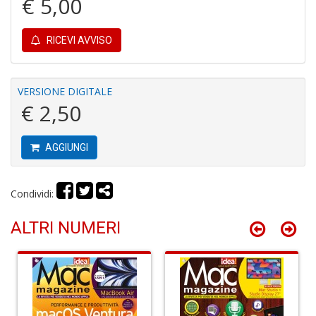
€ 5,00
RICEVI AVVISO
VERSIONE DIGITALE
C
€ 2,50
B
H
T
AGGIUNGI
n
+
D
Condividi:
ALTRI NUMERI
G
fa
a
C
W