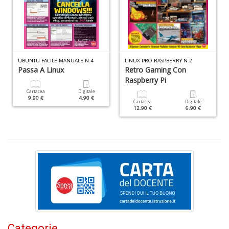
Q
M
n
UBUNTU FACILE MANUALE N.4
LINUX PRO RASPBERRY N.2
+
Passa A Linux
Retro Gaming Con
D
Raspberry Pi
Cartacea
Digitale
9.90 €
4.90 €
Cartacea
Digitale
12.90 €
6.90 €
In
V
in
C
n
+
D
Categorie