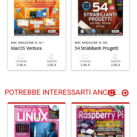
M
M
n
+
D
MAC MAGAZINE N.161
MAC MAGAZINE N.160
MacOS Ventura
54 Strabilianti Progetti
Cartacea
Digitale
Cartacea
Digitale
M
5.90 €
2.90 €
5.90 €
2.90 €
M
M
di
F
POTREBBE INTERESSARTI ANCHE..
S
n
+
D