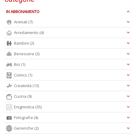
Pr
IN ABBONAMENTO
Fi
Animali
(7)
n
+
Arredamento
(4)
D
Bambini
(2)
Benessere
(3)
Bici
(1)
Comics
(1)
A
Creatività
(13)
L
Cucina
(9)
O
C
Enigmistica
(35)
n
Fotografia
(4)
Generiche
(2)