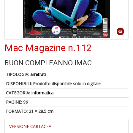
6
f
+
di
in
Mac Magazine n.112
r
BUON COMPLEANNO IMAC
TIPOLOGIA:
arretrati
DISPONIBILI:
Prodotto disponibile solo in digitale
CATEGORIA:
Informatica
A
PAGINE: 96
a
FORMATO: 21 × 28.5 cm
a
O
d
VERSIONE CARTACEA
V